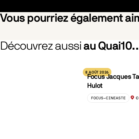
Vous pourriez également a
Découvrez aussi
au Quai10
La fille dans les nuages
La naiss
8 AOÛT 2026
Focus Jacques Ta
Hulot
FOCUS-CINEASTE
C
LOCA