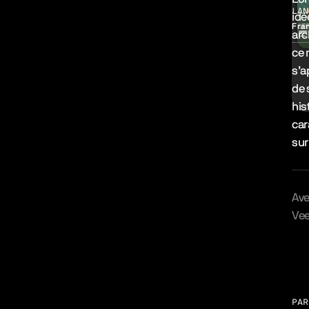
LAN
idé
Fra
arc
ce 
s’a
de 
his
car
sur
Av
Vee
Gal
PAR