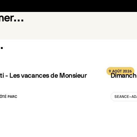
Facebook
LinkedIn
imer…
…
ance des oasis
Akira
9 AOÛT 2026
ti - Les vacances de Monsieur
Dimanche
ÔTÉ PARC
SEANCE-AD
LISATION :