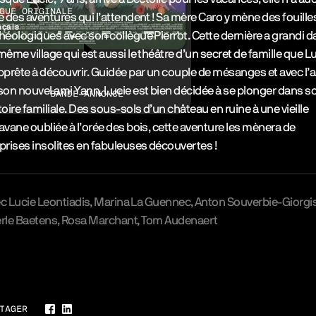
GUE ORIGINALE
e des aventures qui l’attendent ! Sa mère Caro y mène des fouille
nçais
héologiques avec son collègue Pierrot. Cette dernière a grandi 
même village qui est aussi le théâtre d’un secret de famille que L
pprête à découvrir. Guidée par un couple de mésanges et avec l’a
son nouvel ami Yann, Lucie est bien décidée à se plonger dans s
BANDE-ANNONCE
toire familiale. Des sous-sols d’un château en ruine à une vieille
avane oubliée à l’orée des bois, cette aventure les mènera de
prises insolites en fabuleuses découvertes !
ec
Lucie Leontiadis
Marina La Guennec
Anton Souverbie-Giorgi
rle Baetens
Rosa Marchant
Tom Audenaert
erie
TAGER