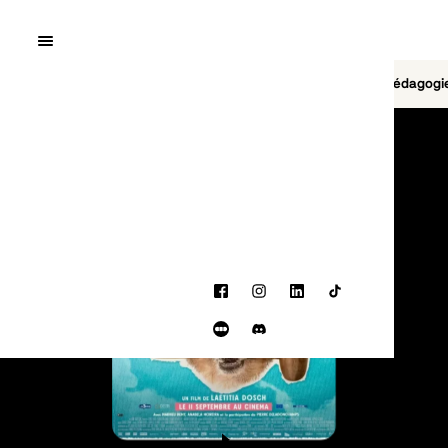
Quai10
MENU
Cinéma
Jeu vidéo
Brasserie
Pédagogi
PROGRAMMATION
Facebook
Instagram
LinkedIn
TikTok
Letterboxd
Discord
BANDE-ANNONCE