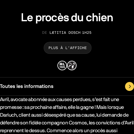
Le procès du chien
LÆTITIA DOSCH
1H25
RÉALISATION
DURÉE
PLUS À L’AFFICHE
Toutes les informations
Synopsys & Casting
Avril, avocate abonnée aux causes perdues, s’est fait une
promesse : sa prochaine affaire, elle la gagne ! Mais lorsque
Dariuch, client aussi désespéré que sa cause, lui demande de
défendre son fidèle compagnon Cosmos, les convictions d’Avril
reprennent le dessus. Commence alors un procès aussi