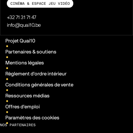
CINÉMA & ESPACE JEU VIDÉO
Téléphone
+32 71 31 71 47
E-mail
info@quai10.be
Liens pratiques
Projet Quai10
Partenaires & soutiens
Mentions légales
Règlement d'ordre intérieur
Conditions générales de vente
Ressources médias
Offres d'emploi
Paramètres des cookies
NOS PARTENAIRES