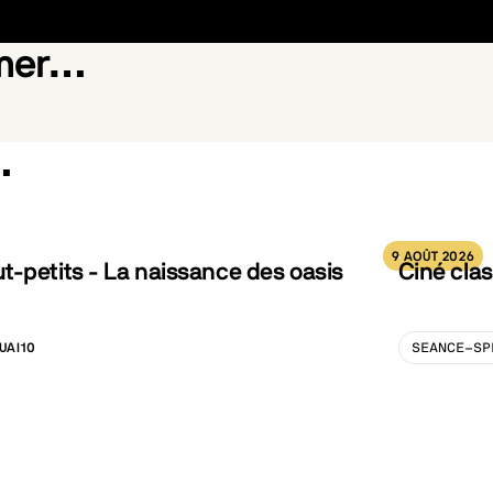
imer…
…
Silent Friend
9 AOÛT 2026
-petits - La naissance des oasis
Ciné clas
UAI10
SEANCE-SP
LISATION :