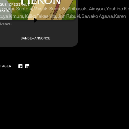
GUE ORIGINALE
ec
Soma Santoki
Masaki Suda
Ko Shibasaki
Aimyon
Yoshino K
onais
kuya Kimura
Keiko Takeshita
Jun Fubuki
Sawako Agawa
Karen
izawa
BANDE-ANNONCE
erie
TAGER
Facebook
LinkedIn