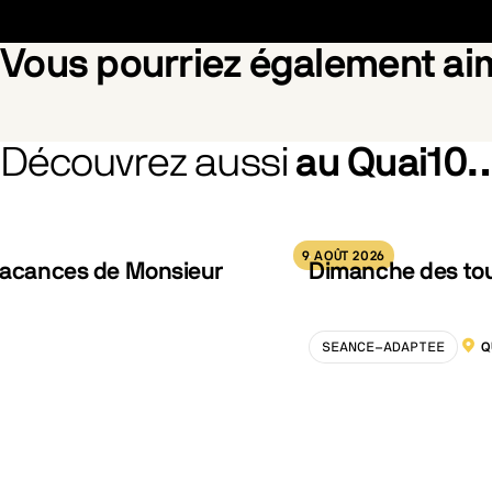
Vous pourriez également a
Découvrez aussi
au Quai10
From the Branches Drops the Withered Blossom
Pride
9 AOÛT 2026
 vacances de Monsieur
Dimanche des tout
SEANCE-ADAPTEE
Q
LOCA