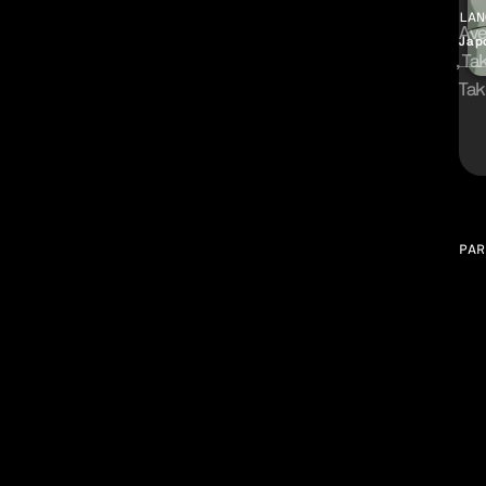
LAN
Av
Jap
Ta
Tak
Gal
PAR