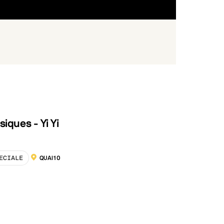
siques - Yi Yi
ECIALE
QUAI10
LOCALISATION :