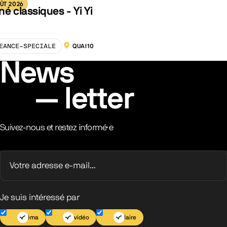
ÛT 2026
né classiques - Yi Yi
EANCE-SPECIALE
QUAI10
LOCALISATION :
News
letter
Suivez-nous et restez informé·e
Je suis intéressé par
Cinéma
Jeu vidéo
Scolaire