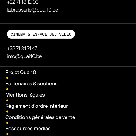
Téléphone
+32 71 18 12 03
E-mail
labrasserie@quai10.be
CINÉMA & ESPACE JEU VIDÉO
Téléphone
+32 71 31 71 47
E-mail
info@quai10.be
Liens pratiques
Projet Quai10
Partenaires & soutiens
Mentions légales
Règlement d'ordre intérieur
Conditions générales de vente
Ressources médias