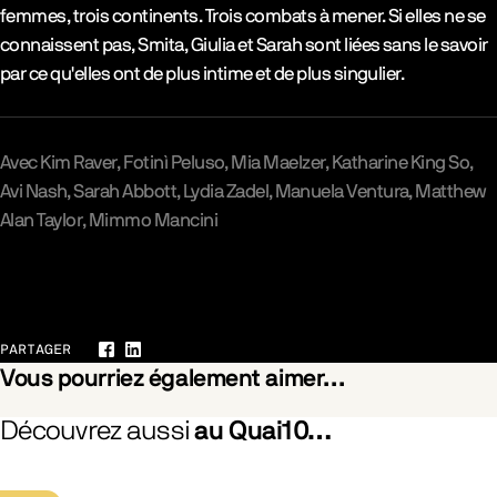
femmes, trois continents. Trois combats à mener. Si elles ne se
connaissent pas, Smita, Giulia et Sarah sont liées sans le savoir
par ce qu'elles ont de plus intime et de plus singulier.
Avec
Kim Raver
Fotinì Peluso
Mia Maelzer
Katharine King So
Avi Nash
Sarah Abbott
Lydia Zadel
Manuela Ventura
Matthew
Alan Taylor
Mimmo Mancini
Galerie
PARTAGER
Facebook
LinkedIn
Vous pourriez également aimer…
Découvrez aussi
au Quai10…
Was Marielle Weiss (La Gifle)