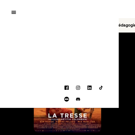
Quai10
MENU
Cinéma
Jeu vidéo
Brasserie
Pédagogi
PROGRAMMATION
Facebook
Instagram
LinkedIn
TikTok
Letterboxd
Discord