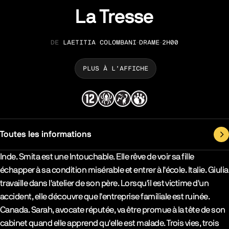
La Tresse
LAETITIA COLOMBANI
DRAME
2H00
RÉALISATION
GENRE
DURÉE
PLUS À L’AFFICHE
Toutes les informations
Synopsys & Casting
Inde. Smita est une Intouchable. Elle rêve de voir sa fille
échapper à sa condition misérable et entrer à l'école. Italie. Giulia
travaille dans l'atelier de son père. Lorsqu'il est victime d'un
accident, elle découvre que l'entreprise familiale est ruinée.
Canada. Sarah, avocate réputée, va être promue à la tête de son
cabinet quand elle apprend qu'elle est malade. Trois vies, trois