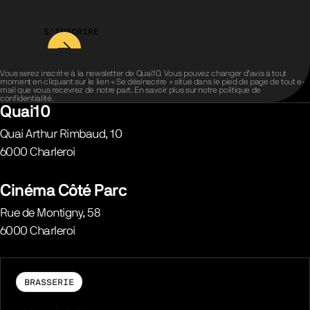
S’INSCRIRE
Vous serez inscrit·e à la newsletter de Quai10. Vous pouvez changer d’avis à tout
moment en cliquant sur le lien « Se désinscrire » situé dans le pied de page de tout e-
mail que vous recevrez de notre part. En savoir plus sur notre
politique de
confidentialité
.
Quai10
Quai Arthur Rimbaud, 10
6000
Charleroi
Belgique
Cinéma Côté Parc
Rue de Montigny, 58
6000
Charleroi
Belgique
BRASSERIE