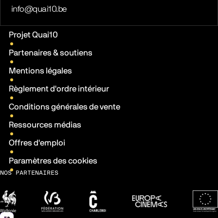
E-mail
info@quai10.be
Liens pratiques
Projet Quai10
Partenaires & soutiens
Mentions légales
Règlement d'ordre intérieur
Conditions générales de vente
Ressources médias
Offres d'emploi
Paramètres des cookies
NOS PARTENAIRES
Wallonie
Fédération Wallonie-Bruxelles
Ville de Charleroi
Europa Cinemas
Fonds 