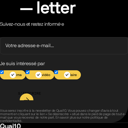
letter
Suivez-nous et restez informé·e
Je suis intéressé par
Cinéma
Jeu vidéo
Scolaire
S’INSCRIRE
Vous serez inscrit·e à la newsletter de Quai10. Vous pouvez changer d’avis à tout
moment en cliquant sur le lien « Se désinscrire » situé dans le pied de page de tout e-
mail que vous recevrez de notre part. En savoir plus sur notre
politique de
confidentialité
.
Quai10