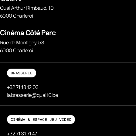
Quai Arthur Rimbaud, 10
6000
Charleroi
Belgique
Cinéma Côté Parc
Rue de Montigny, 58
6000
Charleroi
Belgique
BRASSERIE
Téléphone
+32 71 18 12 03
E-mail
labrasserie@quai10.be
CINÉMA & ESPACE JEU VIDÉO
Téléphone
+32 71 31 71 47