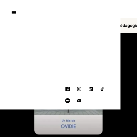
Quai10
MENU
Cinéma
Jeu vidéo
Brasserie
Pédagogi
PROGRAMMATION
Facebook
Instagram
LinkedIn
TikTok
Letterboxd
Discord