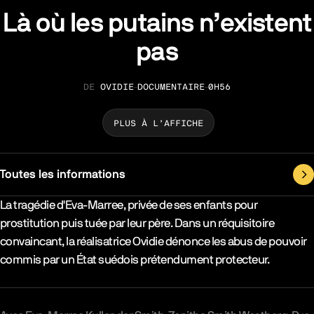
Là où les putains n’existent
pas
OVIDIE
DOCUMENTAIRE
0H56
RÉALISATION
GENRE
DURÉE
PLUS À L’AFFICHE
Toutes les informations
Synopsys & Casting
La tragédie d'Eva-Marree, privée de ses enfants pour
prostitution puis tuée par leur père. Dans un réquisitoire
convaincant, la réalisatrice Ovidie dénonce les abus de pouvoir
commis par un État suédois prétendument protecteur.