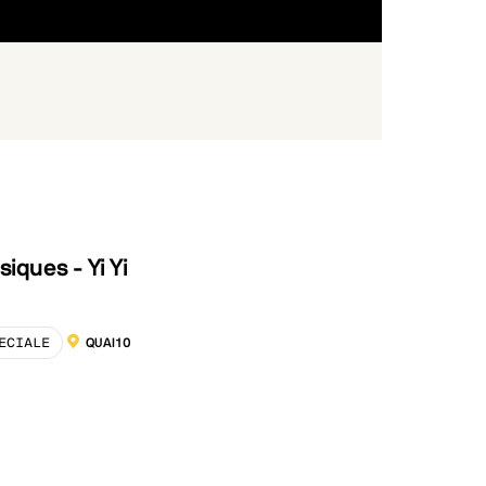
siques - Yi Yi
ECIALE
QUAI10
LOCALISATION :