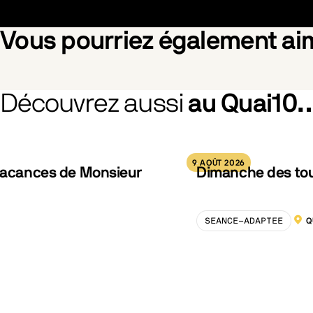
Vous pourriez également a
Découvrez aussi
au Quai10
hered Blossom
Pride
Silent F
9 AOÛT 2026
 vacances de Monsieur
Dimanche des tout
SEANCE-ADAPTEE
Q
LOCA