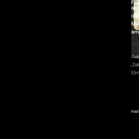
Fra
ans
qu’
Mar
amo
Av
Za
El
Gal
PAR