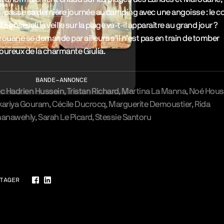
nçais
, passe sa dernière journée au camping avec une angoisse : le c
il a enseveli la veille sur la plage va-t-il apparaître au grand jour ?
ouane se demande par ailleurs s’il n’est pas en train de tomber
ureux de la charmante Giulia.
BANDE-ANNONCE
ec
Hadrien Hussein
Tristan Richard
Martina La Manna
Noé Hous
kariya Gouram
Cécile Ducrocq
Marguerite Demoustier
Rida
manawehly
Sarah Le Picard
Stessie Santoru
erie
TAGER
Facebook
LinkedIn