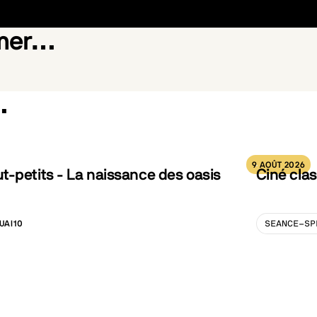
imer…
…
riend
Yi Yi
9 AOÛT 2026
-petits - La naissance des oasis
Ciné clas
UAI10
SEANCE-SP
LISATION :