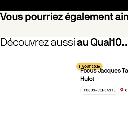
Vous pourriez également a
Découvrez aussi
au Quai10
Des Minions et Des Monstres
La Pat' P
8 AOÛT 2026
Focus Jacques Ta
Hulot
FOCUS-CINEASTE
C
LOCA