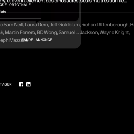
ry, et éventuellement des dinosaures, seuls maîtres sur l'île...
GUE ORIGINALE
lais
ec
Sam Neill
Laura Dern
Jeff Goldblum
Richard Attenborough
B
ck
Martin Ferrero
BD Wong
Samuel L. Jackson
Wayne Knight
eph Mazzello
BANDE-ANNONCE
erie
TAGER
Facebook
LinkedIn