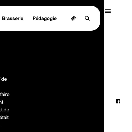
Quai10
Brasserie
Pédagogie
MENU
" de
faire
nt
Faceb
et de
Instag
était
s
Linked