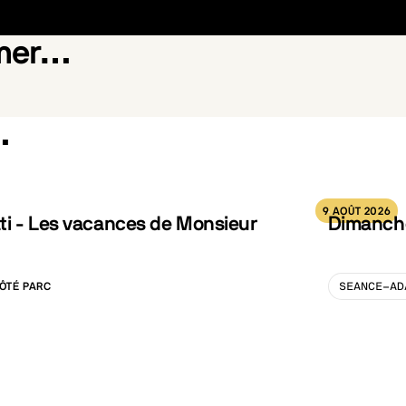
imer…
…
atrouille : Le film - Mission Dino
Toy Story 5
9 AOÛT 2026
ti - Les vacances de Monsieur
Dimanche
ÔTÉ PARC
SEANCE-AD
LISATION :