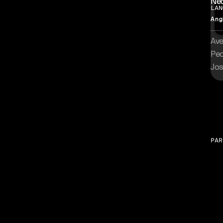
Ned
LAN
Ang
Av
Pe
Jos
Gal
PAR