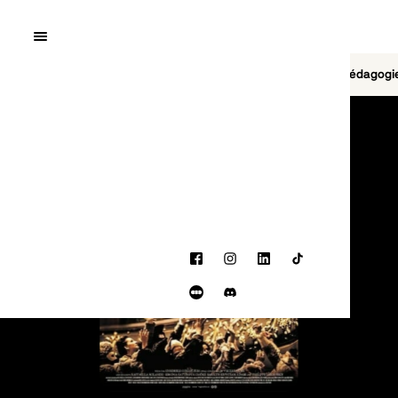
Quai10
MENU
Cinéma
Jeu vidéo
Brasserie
Pédagogi
PROGRAMMATION
Facebook
Instagram
LinkedIn
TikTok
Letterboxd
Discord
BANDE-ANNONCE