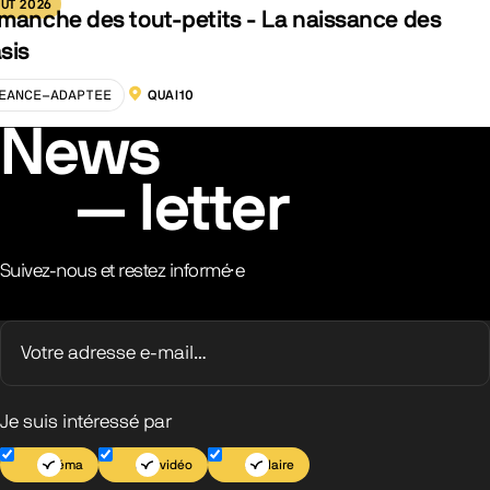
ÛT 2026
manche des tout-petits - La naissance des
sis
EANCE-ADAPTEE
QUAI10
LOCALISATION :
News
letter
Suivez-nous et restez informé·e
Je suis intéressé par
Cinéma
Jeu vidéo
Scolaire