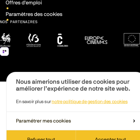
Offres d'emploi
Paramètres des cookies
NOS PARTENAIRES
Wallonie
Fédération Wallonie-Bruxelles
Ville de Charleroi
Europa Cinemas
Fonds 
Nous aimerions utiliser des cookies pour
améliorer l’expérience de notre site web.
En savoir plus sur
notre politique de gestion des cookies
Paramétrer mes cookies
Refuser tout
Accepter tout