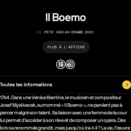
Il Boemo
PETR VÁCLAV
DRAME
2H21
RÉALISATION
GENRE
DURÉE
PLUS À L’AFFICHE
Toutes les informations
Synopsys & Casting
1764. Dans une Venise libertine, le musicien et compositeur
Josef Myslivecek, surnommé « Il Boemo », ne parvient pas à
percer malgré son talent. Sa liaison avec une femme de la cour
lui permet d’accéder à son rêve et de composer un opéra. Dès
lors sa renommée grandit, mais jusqu’où ira-t-il ? La vie, l’œuvre