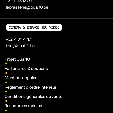
Téléphone
+32 71 18 12 03
E-mail
labrasserie@quai10.be
CINÉMA & ESPACE JEU VIDÉO
Téléphone
+32 71 31 71 47
E-mail
info@quai10.be
Liens pratiques
Projet Quai10
Partenaires & soutiens
Mentions légales
Règlement d'ordre intérieur
Conditions générales de vente
Ressources médias