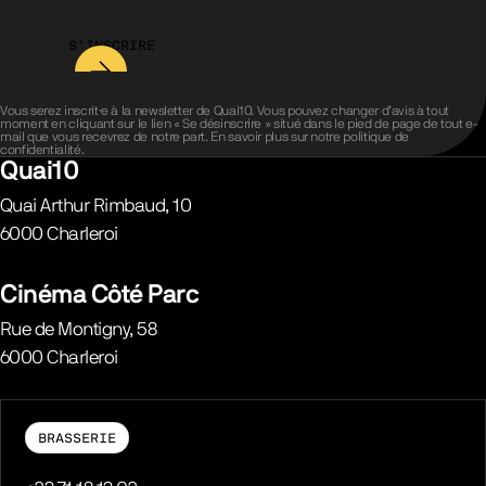
S’INSCRIRE
Vous serez inscrit·e à la newsletter de Quai10. Vous pouvez changer d’avis à tout
moment en cliquant sur le lien « Se désinscrire » situé dans le pied de page de tout e-
mail que vous recevrez de notre part. En savoir plus sur notre
politique de
confidentialité
.
Quai10
Quai Arthur Rimbaud, 10
6000
Charleroi
Belgique
Cinéma Côté Parc
Rue de Montigny, 58
6000
Charleroi
Belgique
BRASSERIE