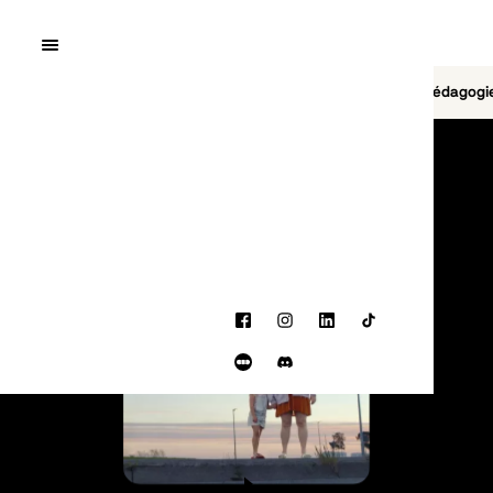
Quai10
MENU
Cinéma
Jeu vidéo
Brasserie
Pédagogi
PROGRAMMATION
Facebook
Instagram
LinkedIn
TikTok
Letterboxd
Discord
BANDE-ANNONCE