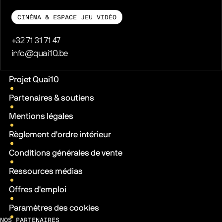
CINÉMA & ESPACE JEU VIDÉO
Téléphone
+32 71 31 71 47
E-mail
info@quai10.be
Liens pratiques
Projet Quai10
Partenaires & soutiens
Mentions légales
Règlement d'ordre intérieur
Conditions générales de vente
Ressources médias
Offres d'emploi
Paramètres des cookies
NOS PARTENAIRES