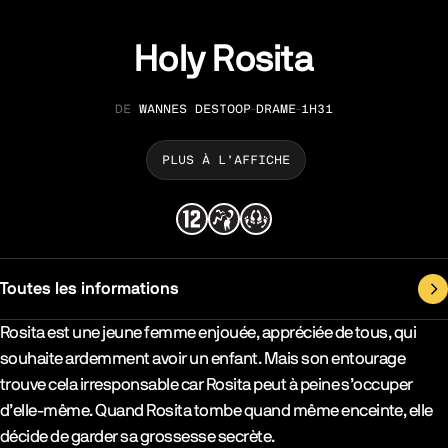
Holy Rosita
WANNES DESTOOP
DRAME
1H31
RÉALISATION
GENRE
DURÉE
PLUS À L’AFFICHE
Toutes les informations
Synopsys & Casting
Rosita est une jeune femme enjouée, appréciée de tous, qui
souhaite ardemment avoir un enfant. Mais son entourage
trouve cela irresponsable car Rosita peut à peine s’occuper
d’elle-même. Quand Rosita tombe quand même enceinte, elle
décide de garder sa grossesse secrète.