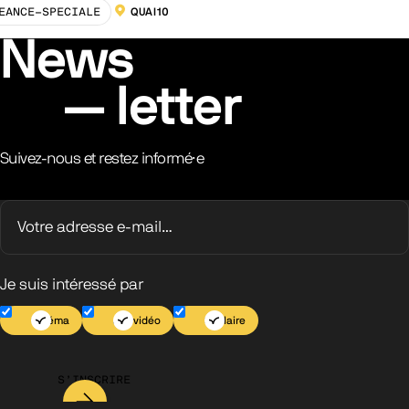
EANCE-SPECIALE
QUAI10
LOCALISATION :
News
letter
Suivez-nous et restez informé·e
Je suis intéressé par
Cinéma
Jeu vidéo
Scolaire
S’INSCRIRE