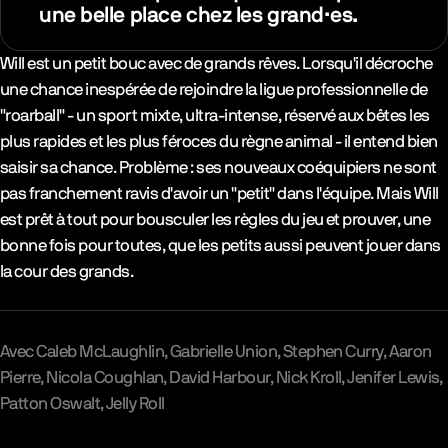
une belle place chez les grand·es.
Synopsys & Casting
Will est un petit bouc avec de grands rêves. Lorsqu'il décroche
une chance inespérée de rejoindre la ligue professionnelle de
"roarball" - un sport mixte, ultra-intense, réservé aux bêtes les
plus rapides et les plus féroces du règne animal - il entend bien
saisir sa chance. Problème : ses nouveaux coéquipiers ne sont
pas franchement ravis d'avoir un "petit" dans l'équipe. Mais Will
est prêt à tout pour bousculer les règles du jeu et prouver, une
bonne fois pour toutes, que les petits aussi peuvent jouer dans
la cour des grands.
Avec
Caleb McLaughlin
Gabrielle Union
Stephen Curry
Aaron
Pierre
Nicola Coughlan
David Harbour
Nick Kroll
Jenifer Lewis
Patton Oswalt
Jelly Roll