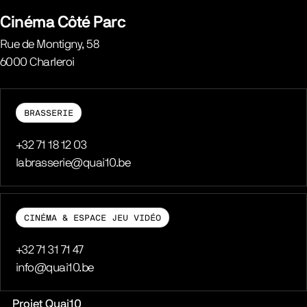
Belgique
Cinéma Côté Parc
Rue de Montigny, 58
6000
Charleroi
Belgique
BRASSERIE
Téléphone
+32 71 18 12 03
E-mail
labrasserie@quai10.be
CINÉMA & ESPACE JEU VIDÉO
Téléphone
+32 71 31 71 47
E-mail
info@quai10.be
Liens pratiques
Projet Quai10