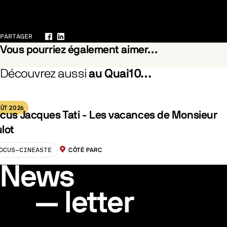
Galerie
PARTAGER
Facebook
LinkedIn
Vous pourriez également aimer…
Découvrez aussi
au Quai10…
ory 5
La fille dans les nuages
ÛT 2026
cus Jacques Tati - Les vacances de Monsieur
lot
OCUS-CINEASTE
CÔTÉ PARC
LOCALISATION :
News
letter