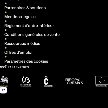
Partenaires & soutiens
Mentions légales
Règlement d'ordre intérieur
Conditions générales de vente
Ressources médias
Offres d'emploi
Paramètres des cookies
NOS PARTENAIRES
Wallonie
Fédération Wallonie-Bruxelles
Ville de Charleroi
Europa Cinemas
Fonds 