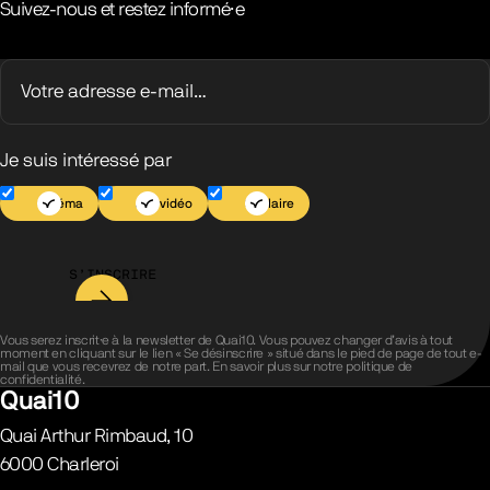
Suivez-nous et restez informé·e
Je suis intéressé par
Cinéma
Jeu vidéo
Scolaire
S’INSCRIRE
Vous serez inscrit·e à la newsletter de Quai10. Vous pouvez changer d’avis à tout
moment en cliquant sur le lien « Se désinscrire » situé dans le pied de page de tout e-
mail que vous recevrez de notre part. En savoir plus sur notre
politique de
confidentialité
.
Quai10
Quai Arthur Rimbaud, 10
6000
Charleroi