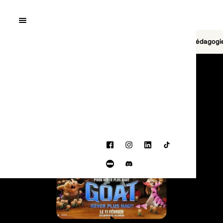
Quai10
MENU
Cinéma
Jeu vidéo
Brasserie
Pédagogi
PROGRAMMATION
Facebook
Instagram
LinkedIn
TikTok
Letterboxd
Discord
BANDE-ANNONCE