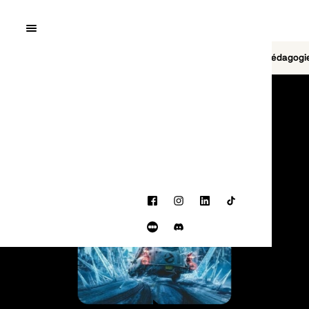
Quai10
MENU
Cinéma
Jeu vidéo
Brasserie
Pédagogi
PROGRAMMATION
Facebook
Instagram
LinkedIn
TikTok
Letterboxd
Discord
BANDE-ANNONCE