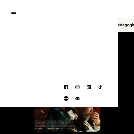
Quai10
MENU
Cinéma
Jeu vidéo
Brasserie
Pédagogi
PROGRAMMATION
Facebook
Instagram
LinkedIn
TikTok
Letterboxd
Discord
BANDE-ANNONCE