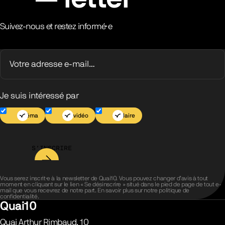
Suivez-nous et restez informé·e
Je suis intéressé par
Cinéma
Jeu vidéo
Scolaire
S’INSCRIRE
Vous serez inscrit·e à la newsletter de Quai10. Vous pouvez changer d’avis à tout
moment en cliquant sur le lien « Se désinscrire » situé dans le pied de page de tout e-
mail que vous recevrez de notre part. En savoir plus sur notre
politique de
confidentialité
.
Quai10
Quai Arthur Rimbaud, 10