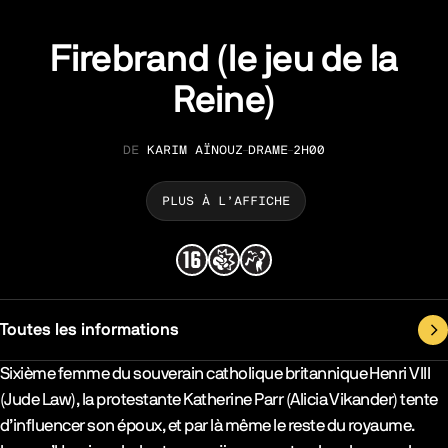
Firebrand (le jeu de la
Reine)
KARIM AÏNOUZ
DRAME
2H00
RÉALISATION
GENRE
DURÉE
PLUS À L’AFFICHE
Toutes les informations
Synopsys & Casting
Sixième femme du souverain catholique britannique Henri VIII
(Jude Law), la protestante Katherine Parr (Alicia Vikander) tente
d’influencer son époux, et par là même le reste du royaume.