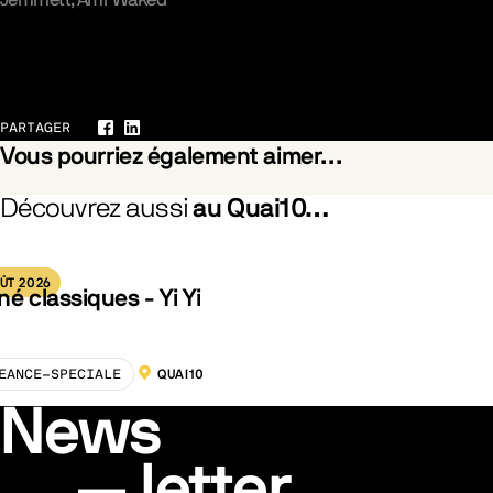
Galerie
PARTAGER
Facebook
LinkedIn
Vous pourriez également aimer…
Découvrez aussi
au Quai10…
he Branches Drops the Withered Blossom
Pride
ÛT 2026
né classiques - Yi Yi
EANCE-SPECIALE
QUAI10
LOCALISATION :
News
letter