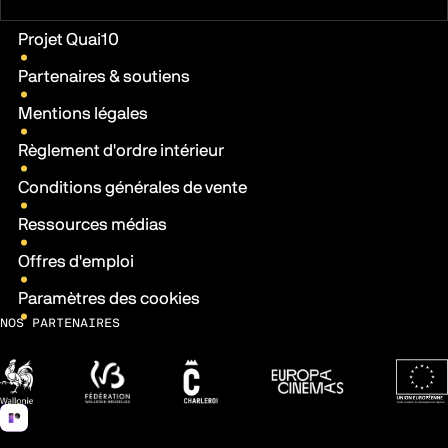
Liens pratiques
Projet Quai10
Partenaires & soutiens
Mentions légales
Règlement d'ordre intérieur
Conditions générales de vente
Ressources médias
Offres d'emploi
Paramètres des cookies
NOS PARTENAIRES
Wallonie
Fédération Wallonie-Bruxelles
Ville de Charleroi
Europa Cinemas
Fonds 