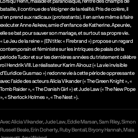
Lorsqu’Henri, malade et paranoïaque, rentre des champs de
bataille, il continue de s’éloigner de la réalité. Pris de colère, il
s’en prend aux radicaux (protestants). Il en arrive même à faire
exécuter Anne Askew, amie d’enfance de Katherine. Apeurée,
elle se bat pour sauver son mariage, et surtout sa propre vie.
« Le Jeu de la reine » (EN title: « Firebrand ») propose un regard
contemporain et féministe sur les intriques de palais de la
période Tudor et sur les dernières années du tristement célèbre
roi Hendrik VIII. Le réalisateur Karim Aïnouz (« La vie invisible
d’Euridice Gusmao ») redonne vie à cette période oppressante
avec l’aide des acteurs Alicia Vikander (« The Green Knight », «
Tomb Raider », « The Danish Girl ») et Jude Law (« The New Pope
», « Sherlock Holmes », « The Nest »).
Avec
Alicia Vikander
Jude Law
Eddie Marsan
Sam Riley
Simon
Russell Beale
Erin Doherty
Ruby Bentall
Bryony Hannah
Maia
Jemmett
Amr Waked