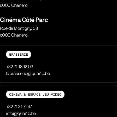
6000
Charleroi
Belgique
Cinéma Côté Parc
Rue de Montigny, 58
6000
Charleroi
Belgique
BRASSERIE
Téléphone
+32 71 18 12 03
E-mail
labrasserie@quai10.be
CINÉMA & ESPACE JEU VIDÉO
Téléphone
+32 71 31 71 47
E-mail
info@quai10.be