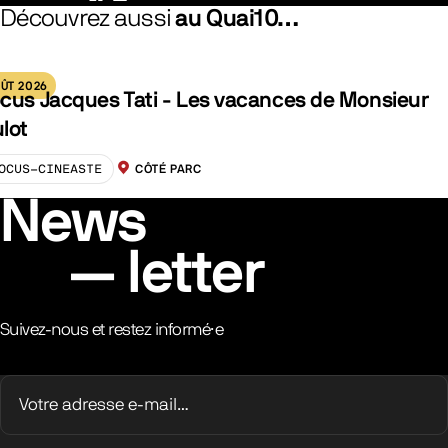
Facebook
LinkedIn
Découvrez aussi
au Quai10…
ÛT 2026
cus Jacques Tati - Les vacances de Monsieur
lot
OCUS-CINEASTE
CÔTÉ PARC
LOCALISATION :
News
letter
Suivez-nous et restez informé·e