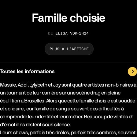
Famille choisie
ELISA VDK
1H24
RÉALISATION
DURÉE
PLUS À L’AFFICHE
Toutes les informations
Synopsys & Casting
Massie, Addi, Lylybeth et Joy sont quatre artistes non-binaires à
un tournant de leur carrière sur une scène drag en pleine
ébullition à Bruxelles. Alors que cette famille choisie est soudée
et solidaire, leur famille de sang a souvent des difficultés à
comprendre leur identité et leur métier. Beaucoup de vérités et
d’émotions restent sous silence.
Leurs shows, parfois très drôles, parfois très sombres, souvent