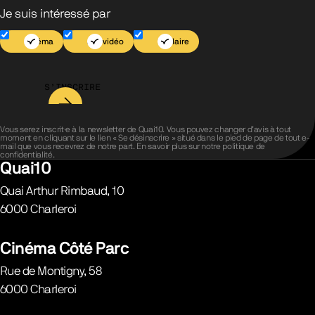
Je suis intéressé par
Cinéma
Jeu vidéo
Scolaire
S’INSCRIRE
Vous serez inscrit·e à la newsletter de Quai10. Vous pouvez changer d’avis à tout
moment en cliquant sur le lien « Se désinscrire » situé dans le pied de page de tout e-
mail que vous recevrez de notre part. En savoir plus sur notre
politique de
confidentialité
.
Quai10
Quai Arthur Rimbaud, 10
6000
Charleroi
Belgique
Cinéma Côté Parc
Rue de Montigny, 58
6000
Charleroi
Belgique