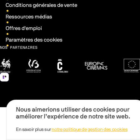
Conditions générales de vente
Ressources médias
Offres d'emploi
Paramètres des cookies
NOS PARTENAIRES
Wallonie
Fédération Wallonie-Bruxelles
Ville de Charleroi
Europa Cinemas
Fonds 
Nous aimerions utiliser des cookies pour
améliorer l’expérience de notre site web.
En savoir plus sur
notre politique de gestion des cookies