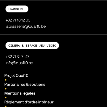
BRASSERIE
Téléphone
+32 71 18 12 03
E-mail
labrasserie@quai10.be
CINÉMA & ESPACE JEU VIDÉO
Téléphone
+32 71 31 71 47
E-mail
info@quai10.be
Liens pratiques
Projet Quai10
Partenaires & soutiens
Mentions légales
Règlement d'ordre intérieur