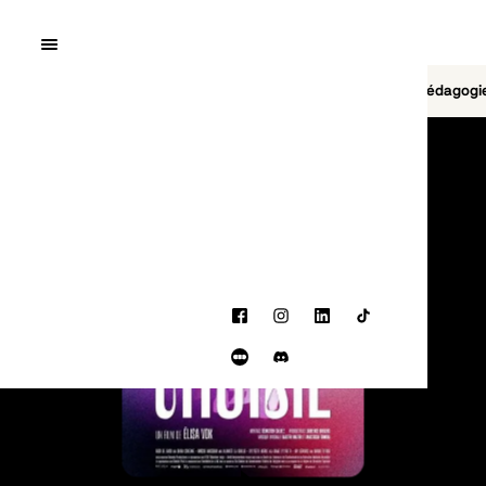
Quai10
MENU
Cinéma
Jeu vidéo
Brasserie
Pédagogi
PROGRAMMATION
Facebook
Instagram
LinkedIn
TikTok
Letterboxd
Discord
BANDE-ANNONCE