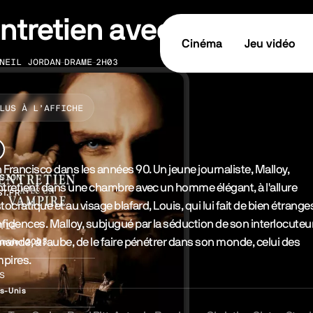
ntretien avec un vampir
Cinéma
Jeu vidéo
NEIL JORDAN
DRAME
2H03
LISATION
GENRE
DURÉE
LUS À L’AFFICHE
tes les informations
nopsys & Casting
 Francisco dans les années 90. Un jeune journaliste, Malloy,
SION
ntretient dans une chambre avec un homme élégant, à l'allure
ST.FR
stocratique et au visage blafard, Louis, qui lui fait de bien étrange
fidences. Malloy, subjugué par la séduction de son interlocuteur
TIE
ande, à l'aube, de le faire pénétrer dans son monde, celui des
anvier 2003
pires.
S
ts-Unis