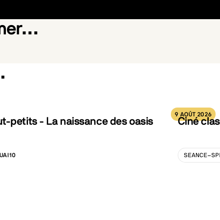
imer…
…
Silent Friend
9 AOÛT 2026
-petits - La naissance des oasis
Ciné clas
UAI10
SEANCE-SP
LISATION :