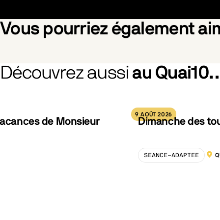
Vous pourriez également a
Découvrez aussi
au Quai10
From the Branches Drops the Withered Blossom
Pride
9 AOÛT 2026
 vacances de Monsieur
Dimanche des tout
SEANCE-ADAPTEE
Q
LOCA