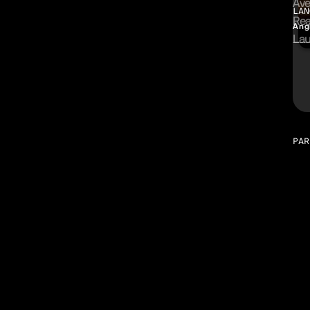
Av
LAN
Re
Ang
Lau
Gal
PAR