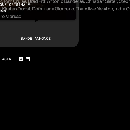
ec
Tom Cruise
Brad Pitt
Antonio Banderas
Christian Slater
Step
GUE ORIGINALE
a
Kirsten Dunst
Domiziana Giordano
Thandiwe Newton
Indra 
lais
re Marsac
erie
BANDE-ANNONCE
TAGER
Facebook
LinkedIn