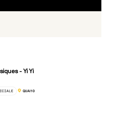
siques - Yi Yi
ECIALE
QUAI10
LOCALISATION :