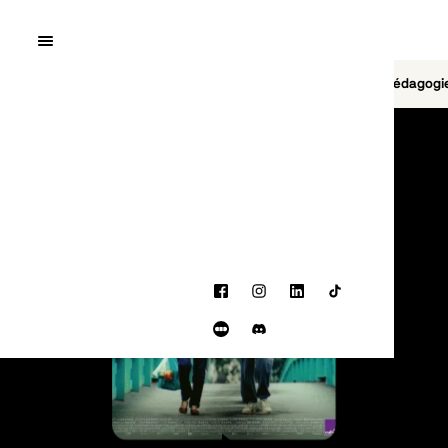
Quai10
MENU
Cinéma
Jeu vidéo
Brasserie
Pédagogi
PROGRAMMATION
Facebook
Instagram
LinkedIn
TikTok
Letterboxd
Discord
BANDE-ANNONCE