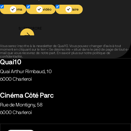
Cinéma
Jeu vidéo
Scolaire
S’INSCRIRE
Vous serez inscrit·e à la newsletter de Quai10. Vous pouvez changer d’avis à tout
moment en cliquant sur le lien « Se désinscrire » situé dans le pied de page de tout e-
mail que vous recevrez de notre part. En savoir plus sur notre
politique de
confidentialité
.
Quai10
Quai Arthur Rimbaud, 10
6000
Charleroi
Belgique
Cinéma Côté Parc
Rue de Montigny, 58
6000
Charleroi
Belgique