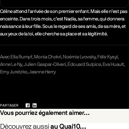
Synopsys & Casting
Céline attend l’arrivée de son premier enfant. Mais elle n’est pas
enceinte. Dans trois mois, c’est Nadia, sa femme, qui donnera
naissance à leur fille. Sous le regard de ses amis, de sa mère, et
aux yeux de la loi, elle cherche sa place et sa légitimité.
Avec
Ella Rumpf
Monia Chokri
Noémie Lvovsky
Félix Kysyl
Anne Le Ny
Julien Gaspar-Oliveri
Édouard Sulpice
Eva Huault
Emy Juretzko
Jeanne Herry
Galerie
PARTAGER
Facebook
LinkedIn
Vous pourriez également aimer…
Découvrez aussi
au Quai10…
Was Marielle Weiss (La Gifle)