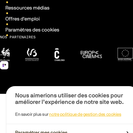
Ressources médias
Offres d'emploi
Paramètres des cookies
NOS PARTENAIRES
Wallonie
Fédération Wallonie-Bruxelles
Ville de Charleroi
Europa Cinemas
Fonds 
Nous aimerions utiliser des cookies pour
améliorer l’expérience de notre site web.
En savoir plus sur
notre politique de gestion des cookies
Paramétrer mes cookies