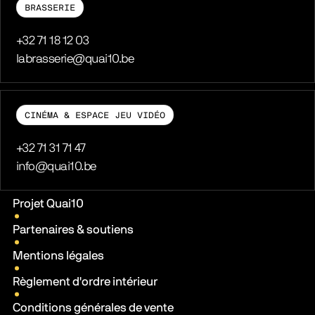
BRASSERIE
Téléphone
+32 71 18 12 03
E-mail
labrasserie@quai10.be
CINÉMA & ESPACE JEU VIDÉO
Téléphone
+32 71 31 71 47
E-mail
info@quai10.be
Liens pratiques
Projet Quai10
Partenaires & soutiens
Mentions légales
Règlement d'ordre intérieur
Conditions générales de vente