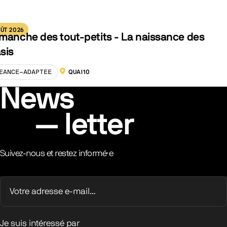
ÛT 2026
manche des tout-petits - La naissance des
sis
EANCE-ADAPTEE
QUAI10
LOCALISATION :
News
letter
Suivez-nous et restez informé·e
Je suis intéressé par