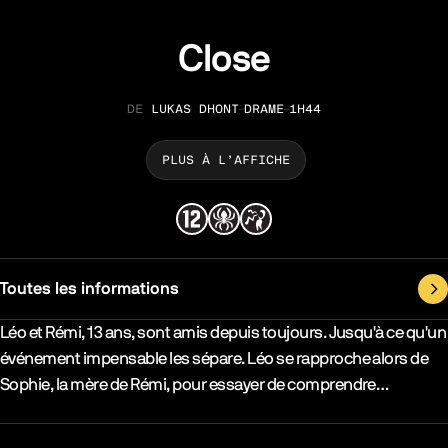
Close
LUKAS DHONT
DRAME
1H44
RÉALISATION
GENRE
DURÉE
PLUS À L’AFFICHE
Toutes les informations
Synopsys & Casting
Léo et Rémi, 13 ans, sont amis depuis toujours. Jusqu'à ce qu'un
événement impensable les sépare. Léo se rapproche alors de
Sophie, la mère de Rémi, pour essayer de comprendre…