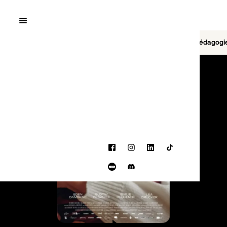
Quai10
MENU
Cinéma
Jeu vidéo
Brasserie
Pédagogi
PROGRAMMATION
Facebook
Instagram
LinkedIn
TikTok
Letterboxd
Discord
BANDE-ANNONCE