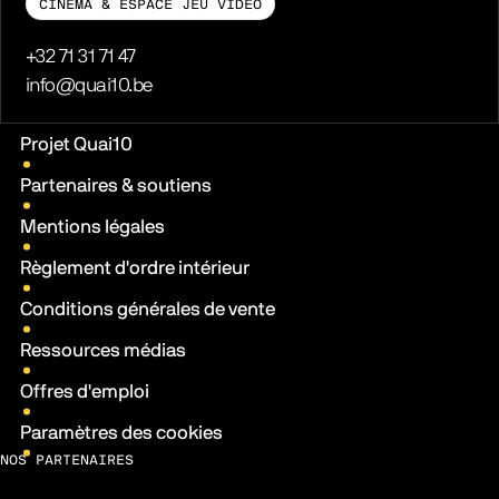
CINÉMA & ESPACE JEU VIDÉO
Téléphone
+32 71 31 71 47
E-mail
info@quai10.be
Liens pratiques
Projet Quai10
Partenaires & soutiens
Mentions légales
Règlement d'ordre intérieur
Conditions générales de vente
Ressources médias
Offres d'emploi
Paramètres des cookies
NOS PARTENAIRES