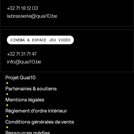
Téléphone
+32 71 18 12 03
E-mail
labrasserie@quai10.be
CINÉMA & ESPACE JEU VIDÉO
Téléphone
+32 71 31 71 47
E-mail
info@quai10.be
Liens pratiques
Projet Quai10
Partenaires & soutiens
Mentions légales
Règlement d'ordre intérieur
Conditions générales de vente
Ressources médias