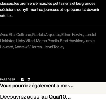
classes, les premiers émois, les petits riens et les grandes
décisions qui rythment sa jeunesse et le préparent à devenir
adulte...
Avec
Ellar Coltrane
Patricia Arquette
Ethan Hawke
Lorelei
Linklater
Libby Villari
Marco Perella
Brad Hawkins
Jamie
Howard
Andrew Villarreal
Jenni Tooley
Galerie
PARTAGER
Facebook
LinkedIn
Vous pourriez également aimer…
Découvrez aussi
au Quai10…
he Branches Drops the Withered Blossom
Pride