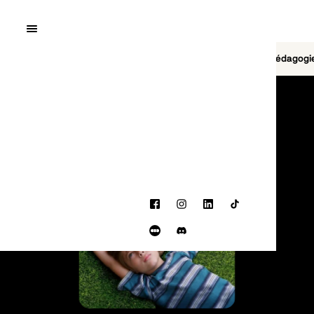
Quai10
MENU
Cinéma
Jeu vidéo
Brasserie
Pédagogi
PROGRAMMATION
Facebook
Instagram
LinkedIn
TikTok
Letterboxd
Discord
BANDE-ANNONCE