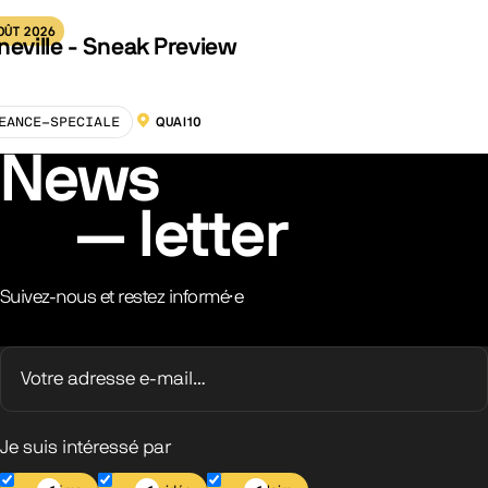
OÛT 2026
neville - Sneak Preview
EANCE-SPECIALE
QUAI10
LOCALISATION :
News
letter
Suivez-nous et restez informé·e
Je suis intéressé par