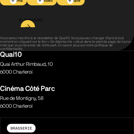
Cinéma
Jeu vidéo
Scolaire
S’INSCRIRE
Vous serez inscrit·e à la newsletter de Quai10. Vous pouvez changer d’avis à tout
moment en cliquant sur le lien « Se désinscrire » situé dans le pied de page de tout e-
mail que vous recevrez de notre part. En savoir plus sur notre
politique de
confidentialité
.
Quai10
Quai Arthur Rimbaud, 10
6000
Charleroi
Belgique
Cinéma Côté Parc
Rue de Montigny, 58
6000
Charleroi
Belgique
BRASSERIE