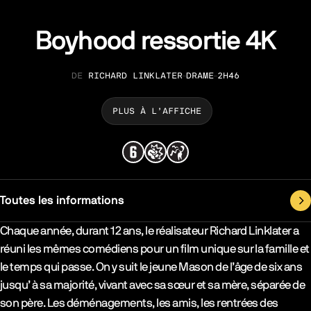
Boyhood ressortie 4K
RICHARD LINKLATER
DRAME
2H46
RÉALISATION
GENRE
DURÉE
PLUS À L’AFFICHE
Toutes les informations
Synopsys & Casting
Chaque année, durant 12 ans, le réalisateur Richard Linklater a
réuni les mêmes comédiens pour un film unique sur la famille et
le temps qui passe. On y suit le jeune Mason de l’âge de six ans
jusqu’ à sa majorité, vivant avec sa sœur et sa mère, séparée de
son père. Les déménagements, les amis, les rentrées des