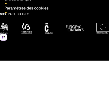
Paramètres des cookies
NOS PARTENAIRES
Wallonie
Fédération Wallonie-Bruxelles
Ville de Charleroi
Europa Cinemas
Fonds 