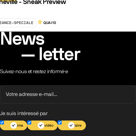
neville - Sneak Preview
EANCE-SPECIALE
QUAI10
LOCALISATION :
News
letter
Suivez-nous et restez informé·e
Je suis intéressé par
Cinéma
Jeu vidéo
Scolaire