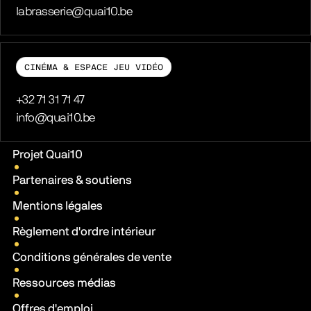
E-mail
labrasserie@quai10.be
CINÉMA & ESPACE JEU VIDÉO
Téléphone
+32 71 31 71 47
E-mail
info@quai10.be
Liens pratiques
Projet Quai10
Partenaires & soutiens
Mentions légales
Règlement d'ordre intérieur
Conditions générales de vente
Ressources médias
Offres d'emploi