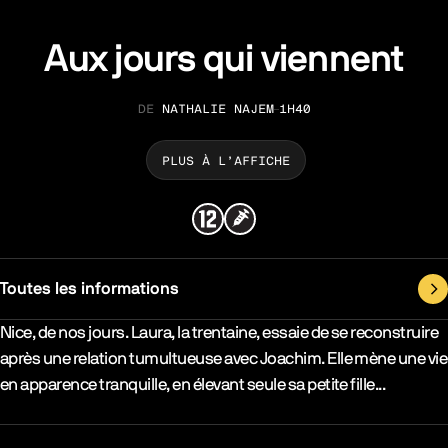
Aux jours qui viennent
NATHALIE NAJEM
1H40
RÉALISATION
DURÉE
PLUS À L’AFFICHE
Toutes les informations
Synopsys & Casting
Nice, de nos jours. Laura, la trentaine, essaie de se reconstruire
après une relation tumultueuse avec Joachim. Elle mène une vie
en apparence tranquille, en élevant seule sa petite fille...