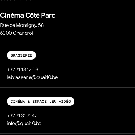
Belgique
Cinéma Côté Parc
Rue de Montigny, 58
6000
Charleroi
Belgique
BRASSERIE
Téléphone
+32 71 18 12 03
E-mail
labrasserie@quai10.be
CINÉMA & ESPACE JEU VIDÉO
Téléphone
+32 71 31 71 47
E-mail
info@quai10.be