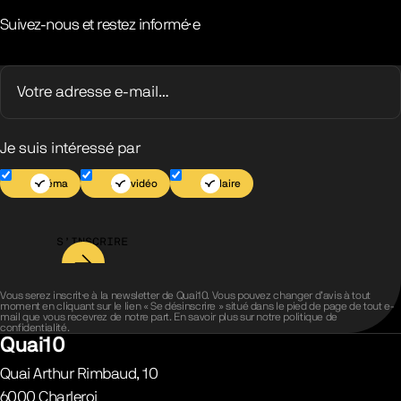
Suivez-nous et restez informé·e
Je suis intéressé par
Cinéma
Jeu vidéo
Scolaire
S’INSCRIRE
Vous serez inscrit·e à la newsletter de Quai10. Vous pouvez changer d’avis à tout
moment en cliquant sur le lien « Se désinscrire » situé dans le pied de page de tout e-
mail que vous recevrez de notre part. En savoir plus sur notre
politique de
confidentialité
.
Quai10
Quai Arthur Rimbaud, 10
6000
Charleroi