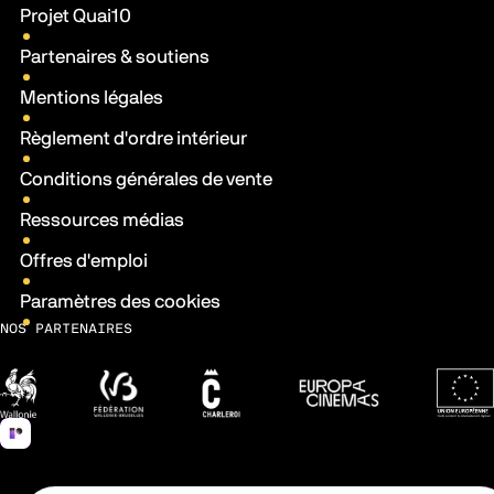
Liens pratiques
Projet Quai10
Partenaires & soutiens
Mentions légales
Règlement d'ordre intérieur
Conditions générales de vente
Ressources médias
Offres d'emploi
Paramètres des cookies
NOS PARTENAIRES
Wallonie
Fédération Wallonie-Bruxelles
Ville de Charleroi
Europa Cinemas
Fonds 