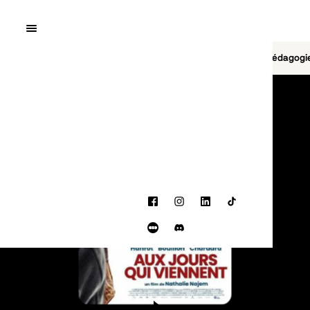
Quai10
MENU
Cinéma
Jeu vidéo
Brasserie
Pédagogi
PROGRAMMATION
Facebook
Instagram
LinkedIn
TikTok
Letterboxd
Discord
BANDE-ANNONCE