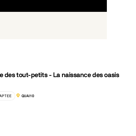
r Hulot
 des tout-petits - La naissance des oasis
APTEE
QUAI10
LOCALISATION :