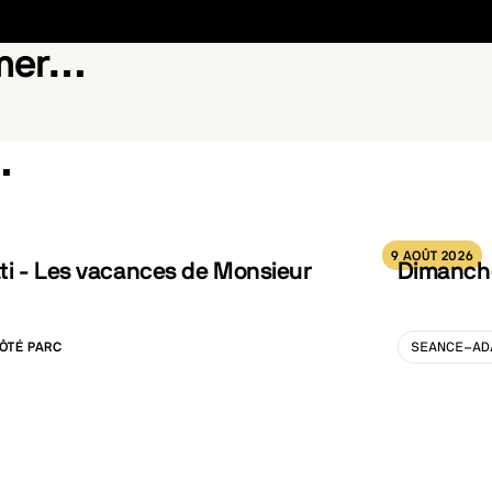
imer…
…
h Pruning
Les vacances de Monsieu
9 AOÛT 2026
ti - Les vacances de Monsieur
Dimanche
ÔTÉ PARC
SEANCE-AD
LISATION :