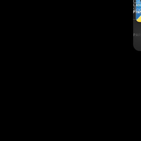
Cat
LAN
Sop
Fra
PAR