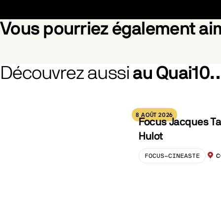
Vous pourriez également a
Découvrez aussi
au Quai10
La Vita va Cosi
Rosebus
8 AOÛT 2026
Focus Jacques Ta
Hulot
FOCUS-CINEASTE
C
LOCA