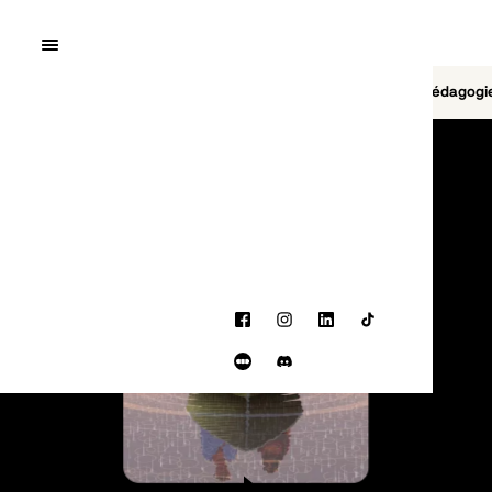
Quai10
MENU
Cinéma
Jeu vidéo
Brasserie
Pédagogi
PROGRAMMATION
Facebook
Instagram
LinkedIn
TikTok
Letterboxd
Discord
BANDE-ANNONCE