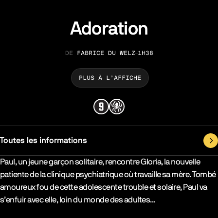
Adoration
FABRICE DU WELZ
1H38
RÉALISATION
DURÉE
PLUS À L’AFFICHE
Toutes les informations
Synopsys & Casting
Paul, un jeune garçon solitaire, rencontre Gloria, la nouvelle
patiente de la clinique psychiatrique où travaille sa mère. Tombé
amoureux fou de cette adolescente trouble et solaire, Paul va
s’enfuir avec elle, loin du monde des adultes...