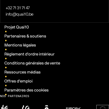
Téléphone
+32 71 31 71 47
E-mail
info@quai10.be
Liens pratiques
Projet Quai10
Partenaires & soutiens
Mentions légales
Règlement d'ordre intérieur
Conditions générales de vente
Ressources médias
Offres d'emploi
Paramètres des cookies
NOS PARTENAIRES
Wallonie
Fédération Wallonie-Bruxelles
Ville de Charleroi
Europa Cinemas
Fonds 