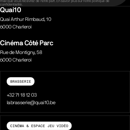
mail que vous recevrez de notre part. En savoir plus sur notre
politique de
confidentialité
.
Quai10
Quai Arthur Rimbaud, 10
6000
Charleroi
Belgique
Cinéma Côté Parc
Rue de Montigny, 58
6000
Charleroi
Belgique
BRASSERIE
Téléphone
+32 71 18 12 03
E-mail
labrasserie@quai10.be
CINÉMA & ESPACE JEU VIDÉO