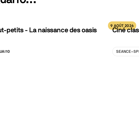
9 AOÛT 2026
-petits - La naissance des oasis
Ciné clas
UAI10
SEANCE-SP
LISATION :