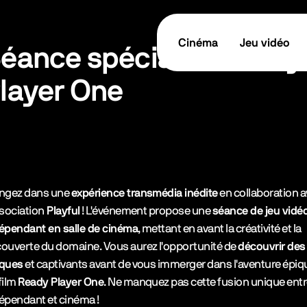
Cinéma
Jeu vidéo
éance spéciale - Ready
layer One
tes les informations
TICKET / RÉSERVER
cription de l’événement
ngez dans une
expérience transmédia inédite
en collaboration 
ssociation
Playful
! L'événement propose une
séance de jeu vidé
épendant en salle de cinéma
, mettant en avant la créativité et la
ouverte du domaine. Vous aurez l'opportunité de
découvrir des
iques
et captivants avant de vous immerger dans l'aventure épiq
film
Ready Player One
. Ne manquez pas cette fusion unique entr
épendant et cinéma !