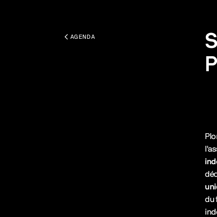
S
AGENDA
P
Tou
Des
Plo
l'a
ind
déc
un
du 
ind