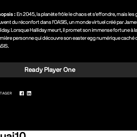
opsis :
En 2045, la planète frôle le chaos et s'effondre, mais les
uvent du réconfort dans l'OASIS, un monde virtuel créé par Jame
liday. Lorsque Halliday meurt, il promet son immense fortune à l
mière personne qui découvre son easter egg numérique caché 
ASIS.
Ready Player One
TAGER
Facebook
LinkedIn
Quai10…