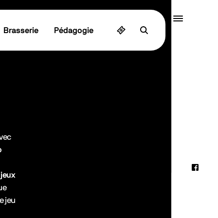
Quai10
Brasserie
Pédagogie
MENU
avec
o
Faceb
 jeux
ue
Instag
e jeu
Linked