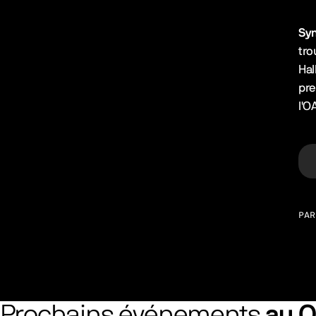
Syn
tro
Hal
pre
l'O
PAR
Prochains événements
au 