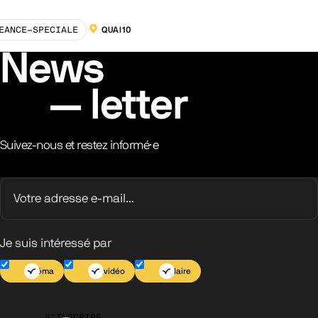
EANCE-SPECIALE
QUAI10
LOCALISATION :
News
letter
Suivez-nous et restez informé·e
Je suis intéressé par
Cinéma
Jeu vidéo
Scolaire
S’INSCRIRE