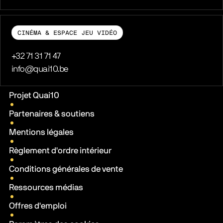
CINÉMA & ESPACE JEU VIDÉO
Téléphone
+32 71 31 71 47
E-mail
info@quai10.be
Liens pratiques
Projet Quai10
Partenaires & soutiens
Mentions légales
Règlement d'ordre intérieur
Conditions générales de vente
Ressources médias
Offres d'emploi