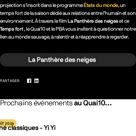
projection s’inscrit dans le programme
États du monde
, un
temps fort de la saison dédié aux relations entre l’humain et son
environnement. À travers le film
La Panthère des neiges
et ce
Temps fort
, le Quai10 et le PBA vous invitent à questionner notre
lien au monde sauvage, à ralentir et à réapprendre à regarder.
La Panthère des neiges
PARTAGER
Facebook
LinkedIn
Prochains événements
au Quai10…
ÛT 2026
né classiques - Yi Yi