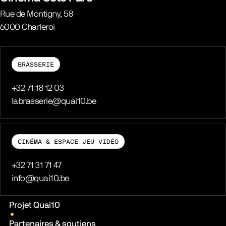
Rue de Montigny, 58
6000
Charleroi
Belgique
BRASSERIE
Téléphone
+32 71 18 12 03
E-mail
labrasserie@quai10.be
CINÉMA & ESPACE JEU VIDÉO
Téléphone
+32 71 31 71 47
E-mail
info@quai10.be
Liens pratiques
Projet Quai10
Partenaires & soutiens