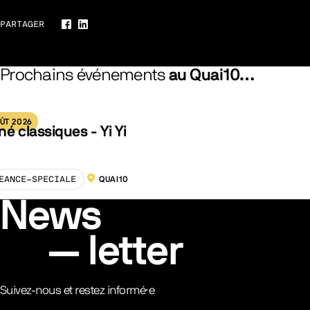
PARTAGER
Facebook
LinkedIn
Prochains événements
au Quai10…
ÛT 2026
né classiques - Yi Yi
EANCE-SPECIALE
QUAI10
LOCALISATION :
News
letter
Suivez-nous et restez informé·e