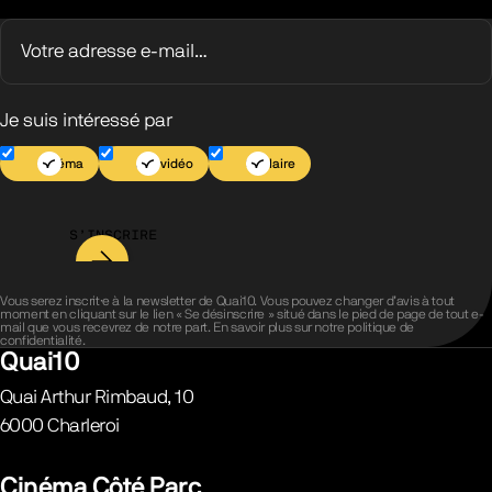
Je suis intéressé par
Cinéma
Jeu vidéo
Scolaire
S’INSCRIRE
Vous serez inscrit·e à la newsletter de Quai10. Vous pouvez changer d’avis à tout
moment en cliquant sur le lien « Se désinscrire » situé dans le pied de page de tout e-
mail que vous recevrez de notre part. En savoir plus sur notre
politique de
confidentialité
.
Quai10
Quai Arthur Rimbaud, 10
6000
Charleroi
Belgique
Cinéma Côté Parc