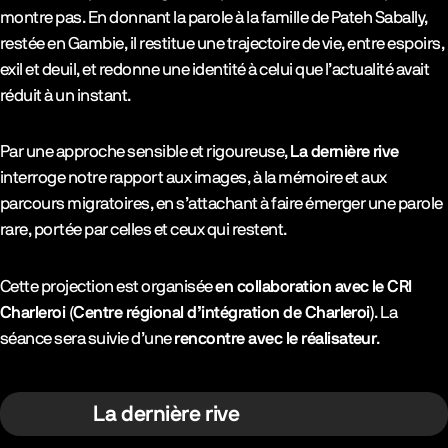
montre pas. En donnant la parole à la famille de Pateh Sabally,
restée en Gambie, il restitue une trajectoire de vie, entre espoirs,
exil et deuil, et redonne une identité à celui que l’actualité avait
réduit à un instant.
Par une approche sensible et rigoureuse,
La dernière rive
interroge notre rapport aux images, à la mémoire et aux
parcours migratoires, en s’attachant à faire émerger une parole
rare, portée par celles et ceux qui restent.
Cette projection est organisée
en collaboration avec le CRI
Charleroi (Centre régional d’intégration de Charleroi)
. La
séance sera suivie d’une
rencontre avec le réalisateur
.
La dernière rive