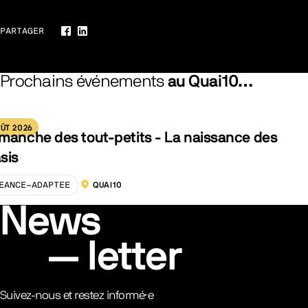
PARTAGER
Facebook
LinkedIn
Prochains événements
au Quai10…
ÛT 2026
manche des tout-petits - La naissance des
sis
EANCE-ADAPTEE
QUAI10
LOCALISATION :
News
letter
Suivez-nous et restez informé·e