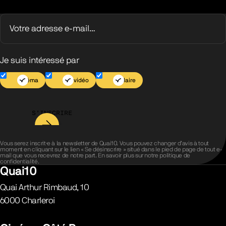
Je suis intéressé par
Cinéma
Jeu vidéo
Scolaire
S’INSCRIRE
Vous serez inscrit·e à la newsletter de Quai10. Vous pouvez changer d’avis à tout
moment en cliquant sur le lien « Se désinscrire » situé dans le pied de page de tout e-
mail que vous recevrez de notre part. En savoir plus sur notre
politique de
confidentialité
.
Quai10
Quai Arthur Rimbaud, 10
6000
Charleroi
Belgique