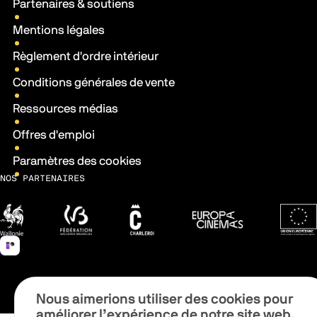
Partenaires & soutiens
Mentions légales
Règlement d'ordre intérieur
Conditions générales de vente
Ressources médias
Offres d'emploi
Paramètres des cookies
NOS PARTENAIRES
Wallonie
Fédération Wallonie-Bruxelles
Ville de Charleroi
Europa Cinemas
Fonds 
Nous aimerions utiliser des cookies pour
améliorer l’expérience de notre site web.