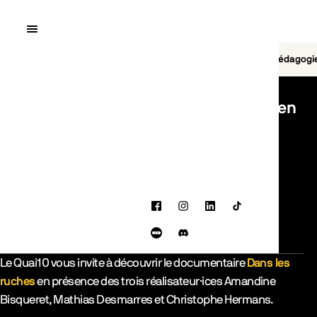
Quai10
MENU
Cinéma
Jeu vidéo
Brasserie
Pédagogi
AVEC-LEQUIPE
Séance spéciale - Dans les ruches (en
AGENDA
présence de l'équipe)
TICKET / RÉSERVER
Facebook
Instagram
LinkedIn
TikTok
DATE
LIEU
Letterboxd
Discord
17 septembre 2026 - 19:00
Quai10
Description de l’événement
Le Quai10 vous invite à découvrir le documentaire
Dans les
ruches
en présence des trois réalisateur·ices Amandine
Bisqueret, Mathias Desmarres et Christophe Hermans.