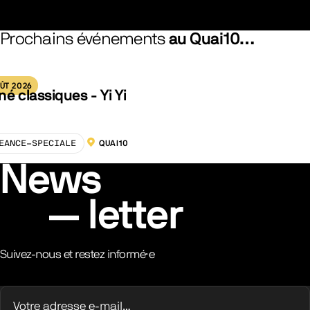
Prochains événements
au Quai10…
ÛT 2026
né classiques - Yi Yi
EANCE-SPECIALE
QUAI10
LOCALISATION :
News
letter
Suivez-nous et restez informé·e