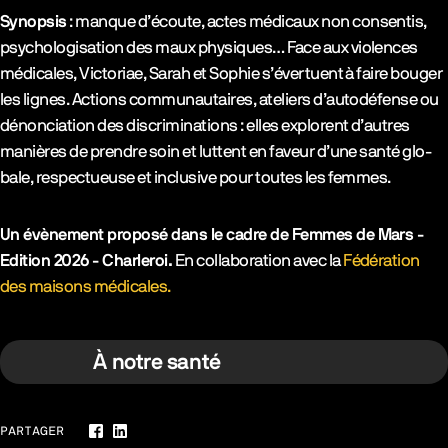
Synopsis
: manque d’écoute, actes médi­caux non consen­tis,
psy­cho­lo­gi­sa­tion des maux phy­siques… Face aux vio­lences
médi­cales, Vic­to­riae, Sarah et Sophie s’évertuent à faire bou­ger
les lignes. Actions com­mu­nau­taires, ate­liers d’autodéfense ou
dénon­cia­tion des dis­cri­mi­na­tions : elles explorent d’autres
manières de prendre soin et luttent en faveur d’une san­té glo­
bale, res­pec­tueuse et inclu­sive pour toutes les femmes.
Un évènement proposé dans le cadre de Femmes de Mars -
Edition 2026 - Charleroi.
En collaboration avec la
Fédération
des maisons médicales.
À notre santé
PARTAGER
Facebook
LinkedIn