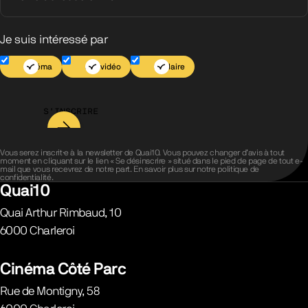
Je suis intéressé par
Cinéma
Jeu vidéo
Scolaire
S’INSCRIRE
Vous serez inscrit·e à la newsletter de Quai10. Vous pouvez changer d’avis à tout
moment en cliquant sur le lien « Se désinscrire » situé dans le pied de page de tout e-
mail que vous recevrez de notre part. En savoir plus sur notre
politique de
confidentialité
.
Quai10
Quai Arthur Rimbaud, 10
6000
Charleroi
Belgique
Cinéma Côté Parc
Rue de Montigny, 58