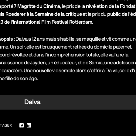
mporté
7 Magritte du Cinéma
, le prix de
la révélation de la Fondat
is Roederer à la Semaine de la critique
et le prix du
public de l'éd
3 de l'International Film Festival Rotterdam
.
nopsis
: Dalva a 12 ans mais s'habille, se maquille et vit comme un
me. Un soir, elle est brusquement retirée du domicile paternel.
bord révoltée et dans l'incompréhension totale, elle va faire la
naissance de Jayden, un éducateur, et de Samia, une adolescen
t caractère. Une nouvelle vie semble alors s’offrir à Dalva, celle d
ne fille de son âge.
Dalva
TAGER
Facebook
LinkedIn