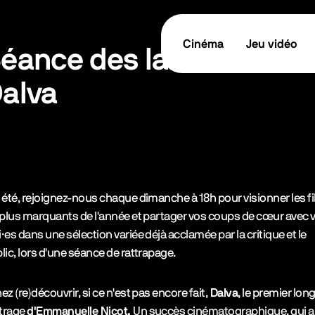
Cinéma
Jeu vidéo
éance des lauréats -
alva
tes les informations
TICKET / RÉSERVER
cription de l’événement
 été, rejoignez-nous chaque dimanche à 18h pour visionner les f
 plus marquants de l'année et partager vos coups de cœur avec 
·es dans une sélection variée déjà acclamée par la critique et le
lic, lors d'une séance de rattrapage.
ez (re)découvrir, si ce n'est pas encore fait,
Dalva
, le premier lon
trage
d'Emmanuelle Nicot.
Un succès cinématographique, qui a