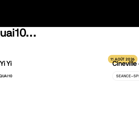
Quai10…
11 AOÛT 2026
Yi Yi
Cineville
QUAI10
SEANCE-SP
ALISATION :