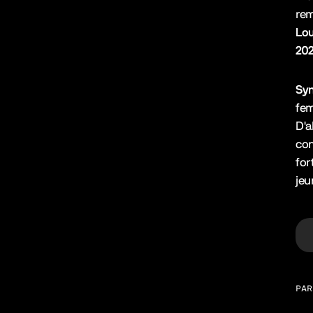
re
Lou
202
Sy
fem
D'a
con
for
jeu
PAR