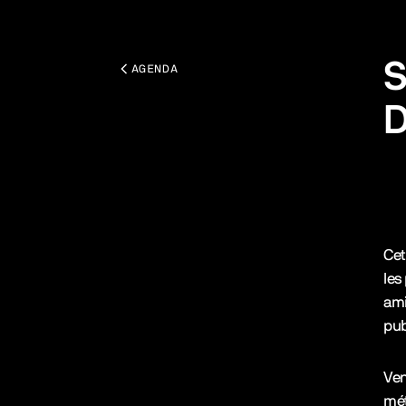
S
AGENDA
D
Tou
Des
Cet
les
ami
pub
Ven
mé