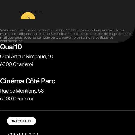
S’INSCRIRE
Vous serez inscrit·e à la newsletter de Quai10. Vous pouvez changer d’avis à tout
moment en cliquant sur le lien « Se désinscrire » situé dans le pied de page de tout e-
mail que vous recevrez de notre part. En savoir plus sur notre
politique de
confidentialité
.
Quai10
Quai Arthur Rimbaud, 10
6000
Charleroi
Belgique
Cinéma Côté Parc
Rue de Montigny, 58
6000
Charleroi
Belgique
BRASSERIE