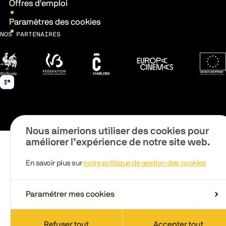
Offres d'emploi
Paramètres des cookies
NOS PARTENAIRES
Wallonie
Fédération Wallonie-Bruxelles
Ville de Charleroi
Europa Cinemas
Fonds 
Nous aimerions utiliser des cookies pour
améliorer l’expérience de notre site web.
En savoir plus sur
notre politique de gestion des cookies
Paramétrer mes cookies
Refuser tout
Accepter tout