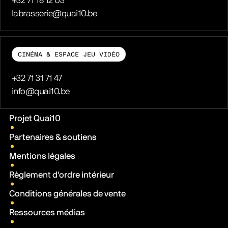
Téléphone
+32 71 18 12 03
E-mail
labrasserie@quai10.be
CINÉMA & ESPACE JEU VIDÉO
Téléphone
+32 71 31 71 47
E-mail
info@quai10.be
Liens pratiques
Projet Quai10
Partenaires & soutiens
Mentions légales
Règlement d'ordre intérieur
Conditions générales de vente
Ressources médias