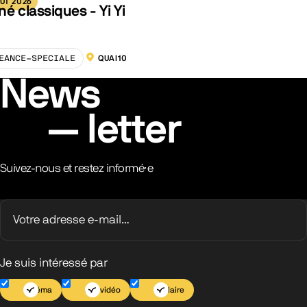
ÛT 2026
né classiques - Yi Yi
EANCE-SPECIALE
QUAI10
LOCALISATION :
News
letter
Suivez-nous et restez informé·e
Je suis intéressé par
Cinéma
Jeu vidéo
Scolaire