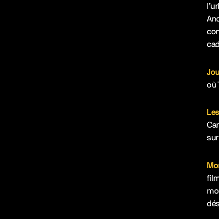
l’u
And
con
cad
Jou
où 
Les
Can
sur
Mo
fil
mon
dés