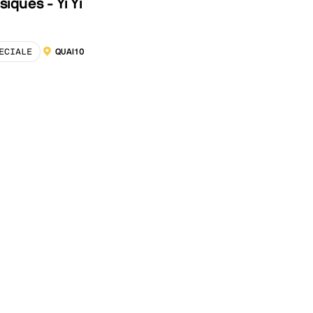
siques - Yi Yi
ECIALE
QUAI10
LOCALISATION :