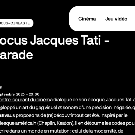
Cinéma
Jeu vidéo
OCUS-CINEASTE
ocus Jacques Tati -
arade
tes les informations
E
TICKET / RÉSERVER
eptembre 2026 - 20:00
cription de l’événement
ontre-courant du cinéma dialogué de son époque, Jacques Tati 
eloppé un art du gag visuel et sonore d’une précision inégalée, 
U
s vous proposons de (re)découvrir tout cet été. Inspiré par le
é Parc
lesque américain (Chaplin, Keaton), il en détourne les codes pour
crire dans un monde en mutation : celui de la modernité, de