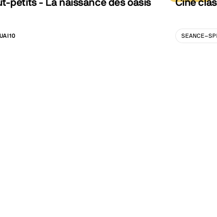
-petits - La naissance des oasis
Ciné clas
UAI10
SEANCE-SP
LISATION :