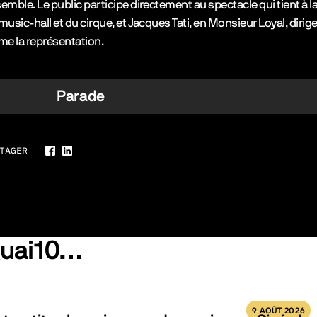
emble. Le public participe directement au spectacle qui tient à la
music-hall et du cirque, et Jacques Tati, en Monsieur Loyal, dirige
me la représentation.
Parade
TAGER
Facebook
LinkedIn
Quai10…
9 AOÛT 2026