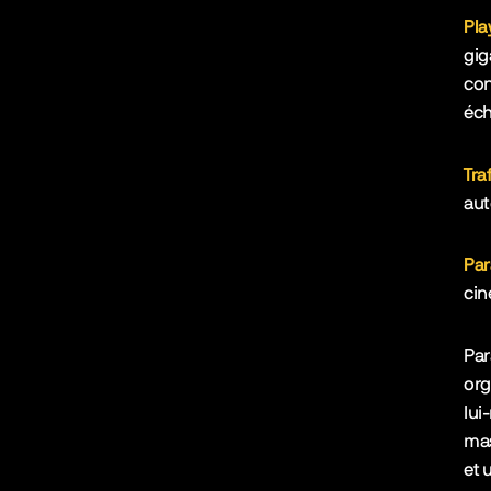
Pla
gig
con
éch
Tra
aut
Pa
cin
Par
org
lui
mas
et 