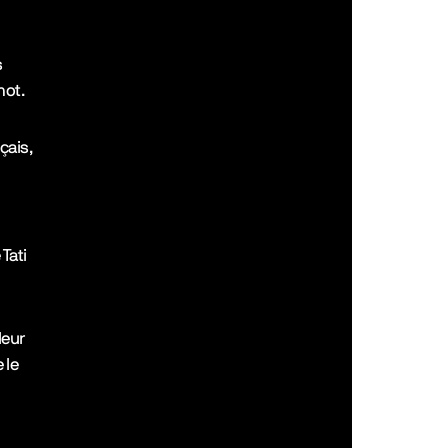
TikTok
Letter
s
mot.
Discor
çais,
Tati
leur
 le