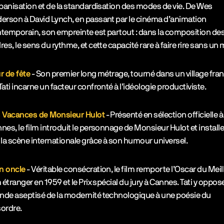
rbanisation et de la standardisation des modes de vie. De Wes
erson à David Lynch, en passant par le cinéma d’animation
temporain, son empreinte est partout : dans la composition de
res, le sens du rythme, et cette capacité rare à faire rire sans un 
r de fête
- Son premier long métrage, tourné dans un village fran
Tati incarne un facteur confronté à l’idéologie productiviste.
 Vacances de Monsieur Hulot
- Présenté en sélection officielle à
nes, le film introduit le personnage de Monsieur Hulot et installe 
 la scène internationale grâce à son humour universel.
n oncle
- Véritable consécration, le film remporte l’Oscar du Meil
m étranger en 1959 et le Prix spécial du jury à Cannes. Tati y oppose
de aseptisé de la modernité technologique à une poésie du
ordre.