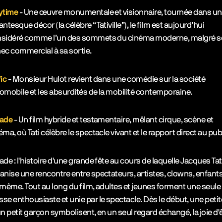
ytime
- Une œuvre monumentale et visionnaire, tournée dans un
antesque décor (la célèbre “Tativille”), le film est aujourd’hui
sidéré comme l’un des sommets du cinéma moderne, malgré 
ec commercial à sa sortie.
fic
- Monsieur Hulot revient dans une comédie sur la société
omobile et les absurdités de la mobilité contemporaine.
rade
- Un film hybride et testamentaire, mêlant cirque, scène et
éma, où Tati célèbre le spectacle vivant et le rapport direct au publ
ade : l'histoire d'une grande fête au cours de laquelle Jacques Tat
anise une rencontre entre spectateurs, artistes, clowns, enfants
-même. Tout au long du film, adultes et jeunes forment une seule
se enthousiaste et unie par le spectacle. Dès le début, une petite 
un petit garçon symbolisent, en un seul regard échangé, la joie d'