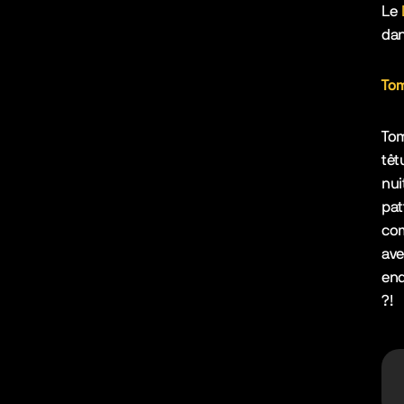
Le
dan
Tom
Tom
têt
nui
pat
com
ave
end
?!