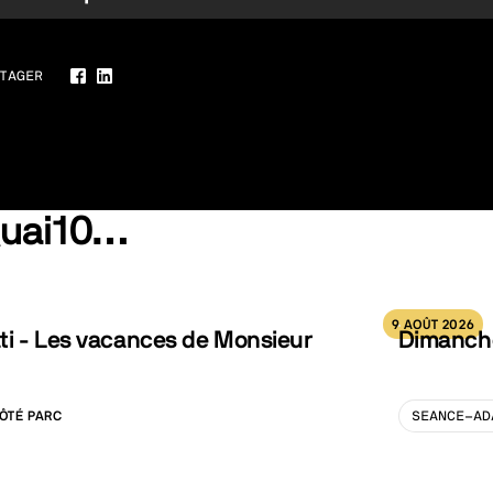
TAGER
Facebook
LinkedIn
Quai10…
9 AOÛT 2026
ti - Les vacances de Monsieur
Dimanche
ÔTÉ PARC
SEANCE-AD
LISATION :