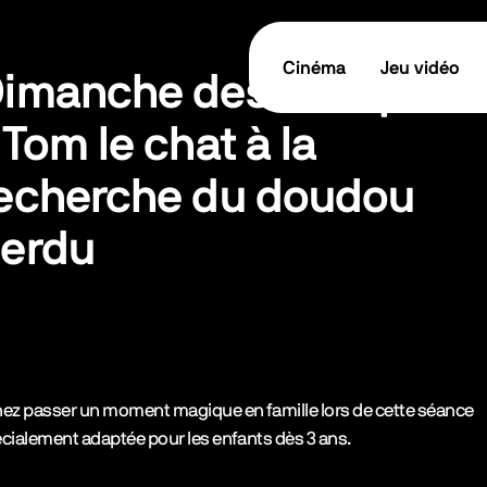
Cinéma
Jeu vidéo
imanche des tout-petit
 Tom le chat à la
echerche du doudou
erdu
tes les informations
TICKET / RÉSERVER
cription de l’événement
ez passer un moment magique en famille lors de cette séance
cialement adaptée pour les enfants dès 3 ans.