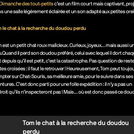
Dimanche des tout-petits
c’est un film court mais captivant, pro
s une salle légèrement éclairée et un son adapté aux petites oreil
 le chat à la recherche du doudou perdu
 est un petit chat roux malicieux. Curieux, joyeux… mais aussi u
u.Quand il perd son doudou préféré, celui avec lequel il dort cha
t depuis qu’il est petit, c’est la catastrophe. Pas question de reste
tes croisées : il faut le retrouver ! Heureusement, Tom peut toujo
pter sur Chat-Souris, sa meilleure amie, pour le suivre dans ses
ntures. C’est donc parti pour une folle expédition : il n’y a pas un
roit qu’ils n’inspecteront pas ! Mais… où est donc passé ce do
Tom le chat à la recherche du doudou
perdu