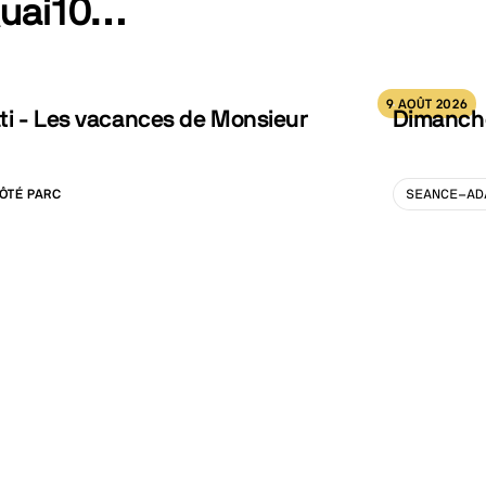
Quai10…
9 AOÛT 2026
ti - Les vacances de Monsieur
Dimanche
ÔTÉ PARC
SEANCE-AD
LISATION :