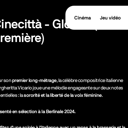
Cinéma
Jeu vidéo
inecittà - Gloria ! (Avant
remière)
tes les informations
TICKET / RÉSERVER
cription de l’événement
ur son
premier long-métrage
, la célèbre compositrice italienne
gheritta Vicario joue une mélodie engageante sur deux notes
entielles : la
sororité et la liberté de la voix féminine
.
senté en sélection à la Berlinale 2024.
fitez d'une soirée à l'italienne avec un repas à la brasserie et la