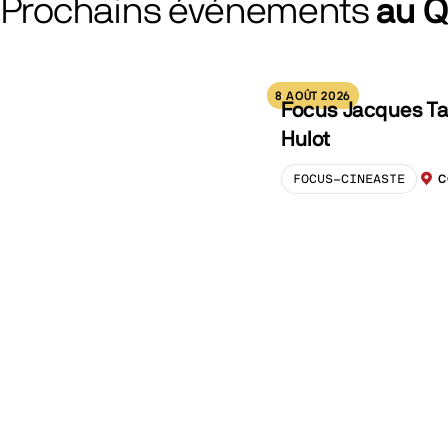
Prochains événements
au 
8 AOÛT 2026
Focus Jacques Ta
Hulot
FOCUS-CINEASTE
C
LOCA