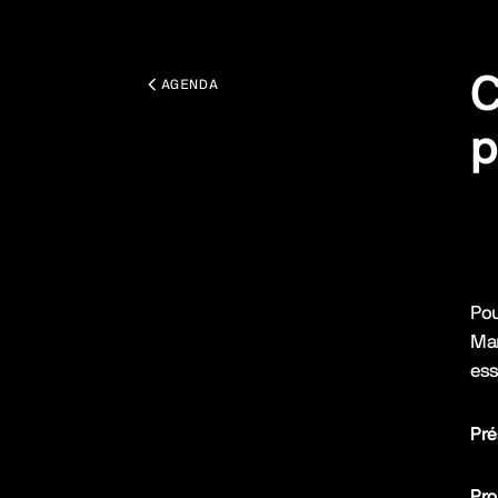
C
AGENDA
p
Tou
Des
Po
Mar
ess
Pré
Pro