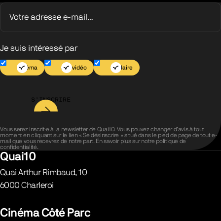
Je suis intéressé par
Cinéma
Jeu vidéo
Scolaire
S’INSCRIRE
Vous serez inscrit·e à la newsletter de Quai10. Vous pouvez changer d’avis à tout
moment en cliquant sur le lien « Se désinscrire » situé dans le pied de page de tout e-
mail que vous recevrez de notre part. En savoir plus sur notre
politique de
confidentialité
.
Quai10
Quai Arthur Rimbaud, 10
6000
Charleroi
Belgique
Cinéma Côté Parc