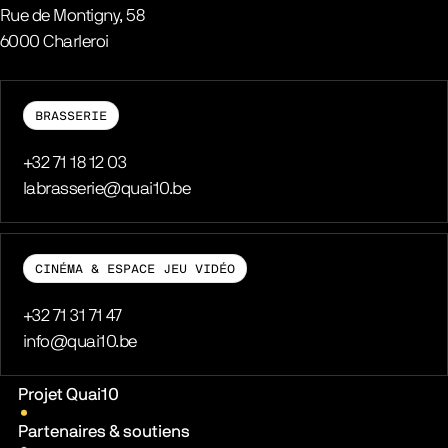
Rue de Montigny, 58
6000
Charleroi
Belgique
BRASSERIE
Téléphone
+32 71 18 12 03
E-mail
labrasserie@quai10.be
CINÉMA & ESPACE JEU VIDÉO
Téléphone
+32 71 31 71 47
E-mail
info@quai10.be
Liens pratiques
Projet Quai10
Partenaires & soutiens