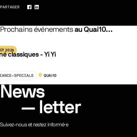
PARTAGER
Facebook
LinkedIn
Prochains événements
au Quai10…
ÛT 2026
né classiques - Yi Yi
EANCE-SPECIALE
QUAI10
LOCALISATION :
News
letter
Suivez-nous et restez informé·e