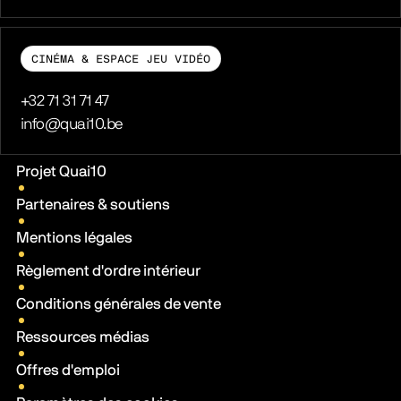
CINÉMA & ESPACE JEU VIDÉO
Téléphone
+32 71 31 71 47
E-mail
info@quai10.be
Liens pratiques
Projet Quai10
Partenaires & soutiens
Mentions légales
Règlement d'ordre intérieur
Conditions générales de vente
Ressources médias
Offres d'emploi