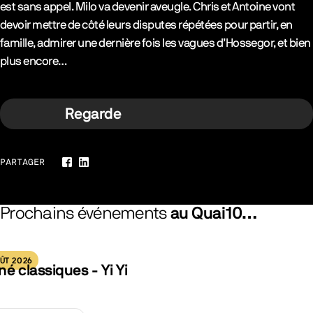
est sans appel. Milo va devenir aveugle. Chris et Antoine vont
devoir mettre de côté leurs disputes répétées pour partir, en
famille, admirer une dernière fois les vagues d’Hossegor, et bien
plus encore…
Regarde
PARTAGER
Facebook
LinkedIn
Prochains événements
au Quai10…
ÛT 2026
né classiques - Yi Yi