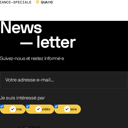
EANCE-SPECIALE
QUAI10
LOCALISATION :
News
letter
Suivez-nous et restez informé·e
Je suis intéressé par
Cinéma
Jeu vidéo
Scolaire
S’INSCRIRE