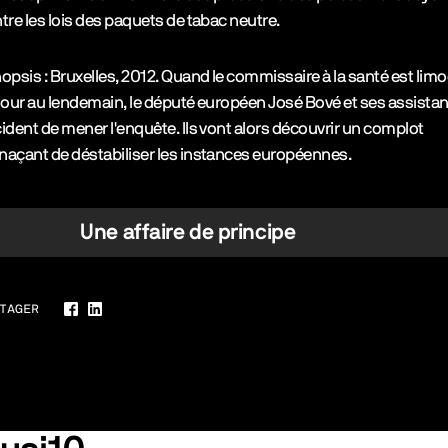
tre les lois des paquets de tabac neutre.
opsis : Bruxelles, 2012. Quand le commissaire à la santé est lim
jour au lendemain, le député européen José Bové et ses assista
ident de mener l'enquête. Ils vont alors découvrir un complot
açant de déstabiliser les instances européennes.
Une affaire de principe
TAGER
Facebook
LinkedIn