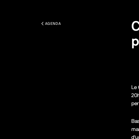
C
AGENDA
p
Tou
Des
Le 
20h
per
Bas
man
d'u