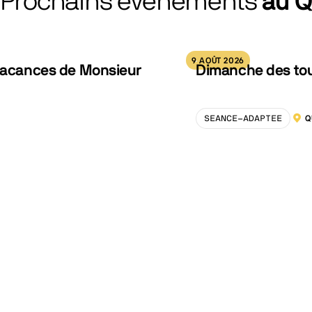
Prochains événements
au 
9 AOÛT 2026
 vacances de Monsieur
Dimanche des tout
SEANCE-ADAPTEE
Q
LOCA