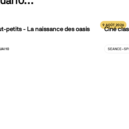
Quai10…
9 AOÛT 2026
-petits - La naissance des oasis
Ciné clas
UAI10
SEANCE-SP
LISATION :