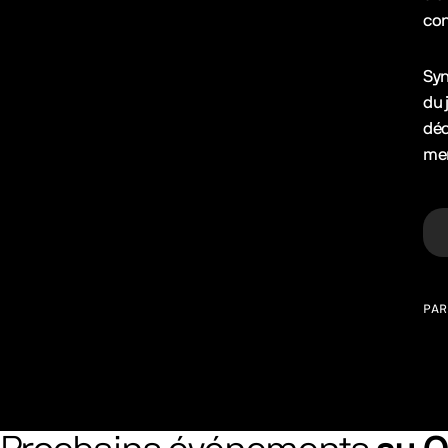
con
Syn
du 
déc
men
PAR