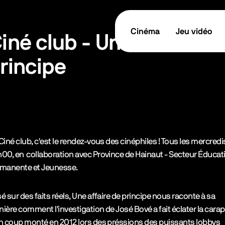
Cinéma
Jeu vidéo
iné club - Une affaire d
rincipe
tes les informations
TICKET / RÉSERVER
cription de l’événement
Ciné club, c'est le rendez-vous des cinéphiles ! Tous les mercredi
00, en collaboration avec Province de Hainaut - Secteur Éducat
manente et Jeunesse.
é sur des faits réels, Une affaire de principe nous raconte à sa
ière comment l'investigation de José Bové a fait éclater la cara
n coup monté en 2012 lors des préssions des puissants lobbys