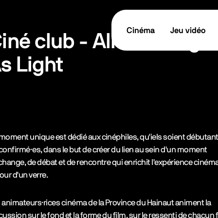
Cinéma
Jeu vidéo
iné club - All We Imagi
s Light
tes les informations
TICKET / RÉSERVER
cription de l’événement
moment unique est dédié aux cinéphiles, qu'iels soient débutan
confirmé·es, dans le but de créer du lien au sein d'un moment
change, de débat et de rencontre qui enrichit l'expérience ciném
our d'un verre.
 animateurs·rices cinéma de la Province du Hainaut animent la
cussion sur le fond et la forme du film, sur le ressenti de chacun 