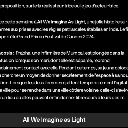
a proposition, sur le·la réalisateur·trice ou le jeu d'acteur·trice.
ce cette semaine à
All We Imagine As Light
, une jolie histoire su
mes aux prises avec les règles patriarcales établies en Inde. Le f
porté le Grand Prix au Festival de Cannes 2024.
opsis :
Prabha, une infirmière de Mumbai, est plongée dans la
fusion lorsque son mari, dont elle est séparée, reprend
dainement contact avec elle. Pendant ce temps, sa jeune coloca
 cherche un moyen de donner secrètement de l'espace à sa nou
ation. Lorsque les deux femmes quittent temporairement l'agitat
la ville pour se rendre dans une ville côtière voisine, celle-ci s'avèr
e un lieu où elles peuvent enfin donner libre cours à leurs désirs.
All We Imagine as Light