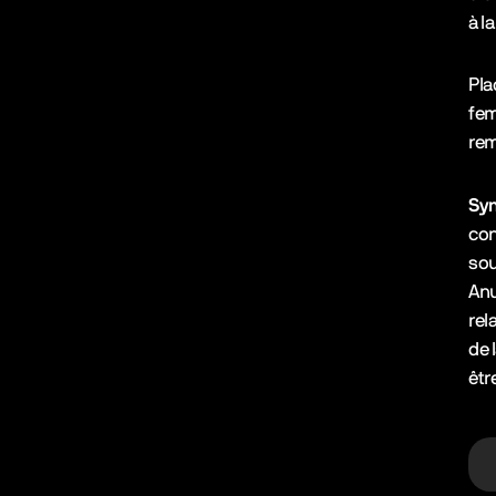
à l
Pla
fem
rem
Syn
con
sou
Anu
rel
de 
êtr