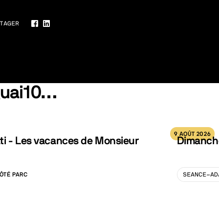
TAGER
Facebook
LinkedIn
Quai10…
9 AOÛT 2026
ti - Les vacances de Monsieur
Dimanche
ÔTÉ PARC
SEANCE-AD
LISATION :