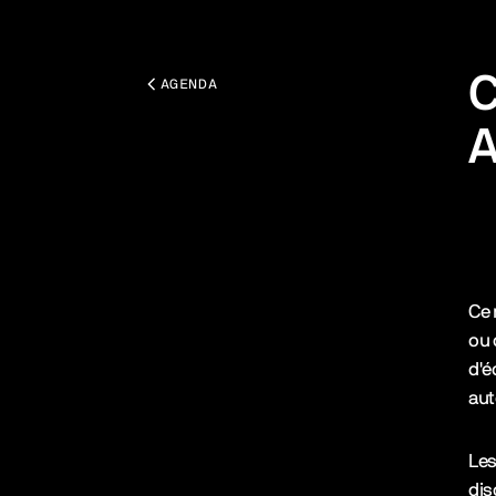
C
AGENDA
A
Tou
Des
Ce 
ou 
d'é
aut
Les
dis