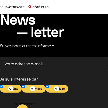
OCUS-CINEASTE
CÔTÉ PARC
LOCALISATION :
News
letter
Suivez-nous et restez informé·e
Je suis intéressé par
Cinéma
Jeu vidéo
Scolaire
S’INSCRIRE