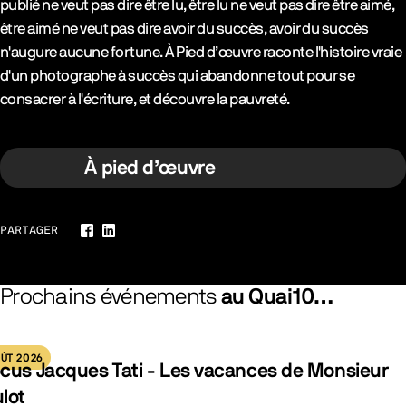
publié ne veut pas dire être lu, être lu ne veut pas dire être aimé,
être aimé ne veut pas dire avoir du succès, avoir du succès
n'augure aucune fortune. À Pied d’œuvre raconte l'histoire vraie
d'un photographe à succès qui abandonne tout pour se
consacrer à l'écriture, et découvre la pauvreté.
À pied d’œuvre
PARTAGER
Facebook
LinkedIn
Prochains événements
au Quai10…
ÛT 2026
cus Jacques Tati - Les vacances de Monsieur
lot