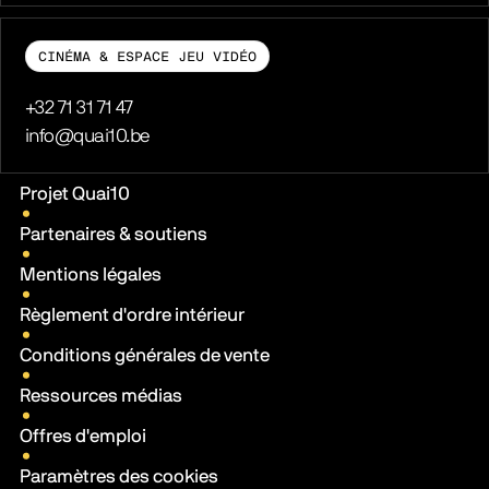
CINÉMA & ESPACE JEU VIDÉO
Téléphone
+32 71 31 71 47
E-mail
info@quai10.be
Liens pratiques
Projet Quai10
Partenaires & soutiens
Mentions légales
Règlement d'ordre intérieur
Conditions générales de vente
Ressources médias
Offres d'emploi
Paramètres des cookies