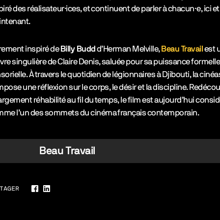
piré des réalisateur·ices, et continuent de parler à chacun·e, ici et
ntenant.
rement inspiré de
Billy Budd
d’Herman Melville,
Beau Travail
est 
re singulière de Claire Denis, saluée pour sa puissance formelle
sorielle. À travers le quotidien de légionnaires à Djibouti, la cinéa
pose une réflexion sur le corps, le désir et la discipline. Redéco
largement réhabilité au fil du temps, le film est aujourd’hui consi
me l’un des sommets du cinéma français contemporain.
Beau Travail
TAGER
Facebook
LinkedIn