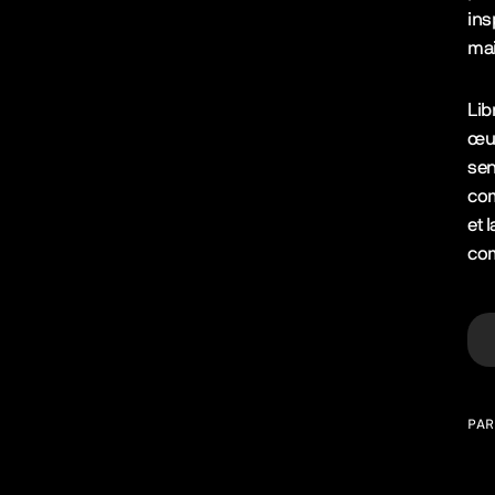
ins
mai
Lib
œuv
sen
com
et 
com
PAR