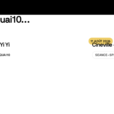
Quai10…
11 AOÛT 2026
Yi Yi
Cineville
QUAI10
SEANCE-SP
ALISATION :