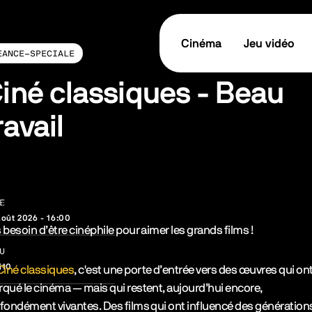
Cinéma
Jeu vidéo
EANCE-SPECIALE
iné classiques - Beau
ravail
tes les informations
E
TICKET / RÉSERVER
août 2026 - 16:00
cription de l’événement
 besoin d’être cinéphile pour aimer les grands films !
U
i10
Ciné classiques
, c'est une porte d’entrée vers des œuvres qui on
qué le cinéma — mais qui restent, aujourd’hui encore,
fondément vivantes. Des films qui ont influencé des génération