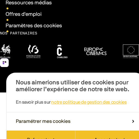
Ressources médias
Offres d'emploi
Paramètres des cookies
NOS PARTENAIRES
Wallonie
Fédération Wallonie-Bruxelles
Ville de Charleroi
Europa Cinemas
Fonds 
Nous aimerions utiliser des cookies pour
améliorer l’expérience de notre site web.
En savoir plus sur
notre politique de gestion des cookies
Paramétrer mes cookies