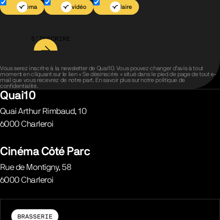
Cinéma
Jeu vidéo
Scolaire
S’INSCRIRE
Vous serez inscrit·e à la newsletter de Quai10. Vous pouvez changer d’avis à tout
moment en cliquant sur le lien « Se désinscrire » situé dans le pied de page de tout e-
mail que vous recevrez de notre part. En savoir plus sur notre
politique de
confidentialité
.
Quai10
Quai Arthur Rimbaud, 10
6000
Charleroi
Belgique
Cinéma Côté Parc
Rue de Montigny, 58
6000
Charleroi
Belgique
BRASSERIE