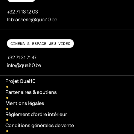
Téléphone
+32 71 18 12 03
E-mail
labrasserie@quai10.be
CINÉMA & ESPACE JEU VIDÉO
Téléphone
+32 71 31 71 47
E-mail
info@quai10.be
Liens pratiques
Projet Quai10
Partenaires & soutiens
Mentions légales
Règlement d'ordre intérieur
Conditions générales de vente