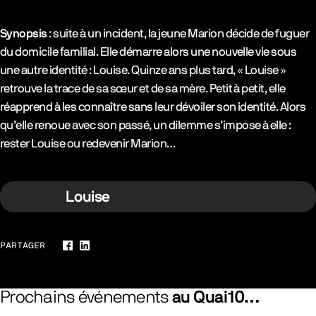
Synopsis
: suite à un incident, la jeune Marion décide de fuguer
du domicile familial. Elle démarre alors une nouvelle vie sous
une autre identité : Louise. Quinze ans plus tard, « Louise »
retrouve la trace de sa sœur et de sa mère. Petit à petit, elle
réapprend à les connaître sans leur dévoiler son identité. Alors
qu’elle renoue avec son passé, un dilemme s’impose à elle :
rester Louise ou redevenir Marion…
Louise
PARTAGER
Facebook
LinkedIn
Prochains événements
au Quai10…