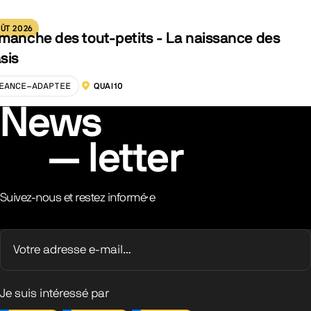
ÛT 2026
manche des tout-petits - La naissance des
sis
EANCE-ADAPTEE
QUAI10
LOCALISATION :
News
letter
Suivez-nous et restez informé·e
Je suis intéressé par