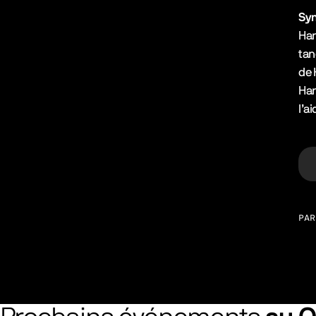
Syn
Han
tan
de 
Han
l’a
PAR