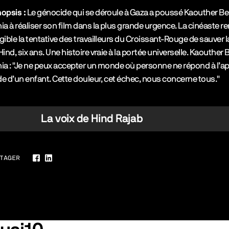
opsis :
Le génocide qui se déroule à Gaza a poussé Kaouther B
ia à réaliser son film dans la plus grande urgence. La cinéaste r
gible la tentative des travailleurs du Croissant-Rouge de sauver la
Hind, six ans. Une histoire vraie à la portée universelle. Kaouther 
ia : "Je ne peux accepter un monde où personne ne répond à l’ap
ide d’un enfant. Cette douleur, cet échec, nous concerne tous."
La voix de Hind Rajab
TAGER
Facebook
LinkedIn