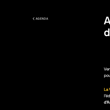
A
AGENDA
d
Tou
Des
Ven
pou
La 
l’é
d’A