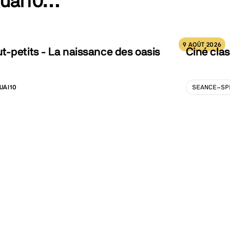
Quai10…
9 AOÛT 2026
-petits - La naissance des oasis
Ciné clas
UAI10
SEANCE-SP
LISATION :