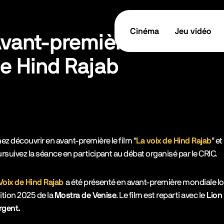
Cinéma
Jeu vidéo
vant-première - La voix
e Hind Rajab
tes les informations
TICKET / RÉSERVER
cription de l’événement
ez découvrir en avant-première le film "
La voix de Hind Rajab
" et
rsuivez la séance en participant au débat organisé par le CRIC.
Voix de Hind Rajab
a été présenté en avant-première mondiale lo
dition 2025 de la
Mostra de Venise
. Le film est reparti avec le
Lion
rgent.