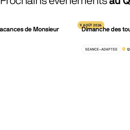
Prochains événements
au 
9 AOÛT 2026
 vacances de Monsieur
Dimanche des tout
SEANCE-ADAPTEE
Q
LOCA