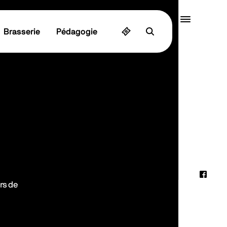
Quai10
Brasserie
Pédagogie
MENU
Faceb
rs de
Instag
Linked