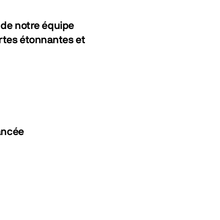
TikTok
 de notre équipe
Letter
tes étonnantes et
Discor
lancée