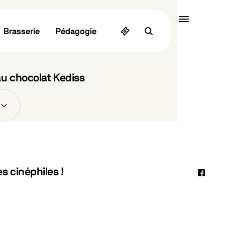
u
Quai10
Brasserie
Pédagogie
MENU
au chocolat Kediss
s cinéphiles !
Faceb
Instag
Linked