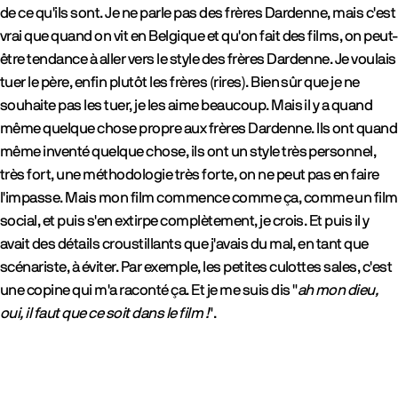
de ce qu'ils sont. Je ne parle pas des frères Dardenne, mais c'est
vrai que quand on vit en Belgique et qu'on fait des films, on peut-
être tendance à aller vers le style des frères Dardenne. Je voulais
tuer le père, enfin plutôt les frères (rires). Bien sûr que je ne
souhaite pas les tuer, je les aime beaucoup. Mais il y a quand
même quelque chose propre aux frères Dardenne. Ils ont quand
même inventé quelque chose, ils ont un style très personnel,
très fort, une méthodologie très forte, on ne peut pas en faire
l'impasse. Mais mon film commence comme ça, comme un film
social, et puis s'en extirpe complètement, je crois. Et puis il y
avait des détails croustillants que j'avais du mal, en tant que
scénariste, à éviter. Par exemple, les petites culottes sales, c'est
une copine qui m'a raconté ça. Et je me suis dis "
ah mon dieu,
oui, il faut que ce soit dans le film !
".
gallery