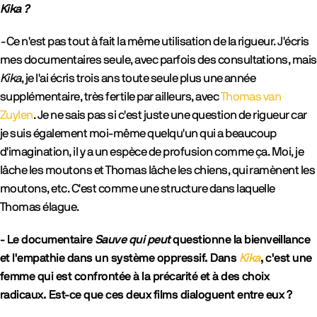
Kika ?
-
Ce n'est pas tout à fait la même utilisation de la rigueur. J'écris
mes documentaires seule, avec parfois des consultations, mais
Kika
, je l'ai écris trois ans toute seule plus une année
supplémentaire, très fertile par ailleurs, avec
Thomas van
Zuylen
. Je ne sais pas si c'est juste une question de rigueur car
je suis également moi-même quelqu'un qui a beaucoup
d'imagination, il y a un espèce de profusion comme ça. Moi, je
lâche les moutons et Thomas lâche les chiens, qui ramènent les
moutons, etc. C'est comme une structure dans laquelle
Thomas élague.
- Le documentaire
Sauve qui peut
questionne la bienveillance
et l'empathie dans un système oppressif. Dans
Kika
, c'est une
femme qui est confrontée à la précarité et à des choix
radicaux. Est-ce que ces deux films dialoguent entre eux ?