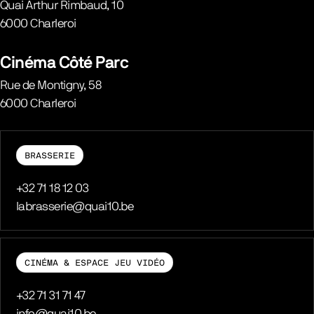
Quai Arthur Rimbaud, 10
6000
Charleroi
Belgique
Cinéma Côté Parc
Rue de Montigny, 58
6000
Charleroi
Belgique
BRASSERIE
Téléphone
+32 71 18 12 03
E-mail
labrasserie@quai10.be
CINÉMA & ESPACE JEU VIDÉO
Téléphone
+32 71 31 71 47
E-mail
info@quai10.be