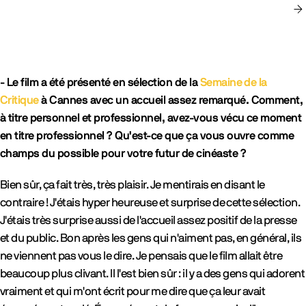
rev_cover
n
- Le film a été présenté en sélection de la
Semaine de la
Critique
à Cannes avec un accueil assez remarqué. Comment,
à titre personnel et professionnel, avez-vous vécu ce moment
en titre professionnel ? Qu'est-ce que ça vous ouvre comme
champs du possible pour votre futur de cinéaste ?
Bien sûr, ça fait très, très plaisir. Je mentirais en disant le
contraire ! J'étais hyper heureuse et surprise de cette sélection.
J'étais très surprise aussi de l'accueil assez positif de la presse
et du public. Bon après les gens qui n'aiment pas, en général, ils
ne viennent pas vous le dire. Je pensais que le film allait être
beaucoup plus clivant. Il l'est bien sûr : il y a des gens qui adorent
vraiment et qui m'ont écrit pour me dire que ça leur avait