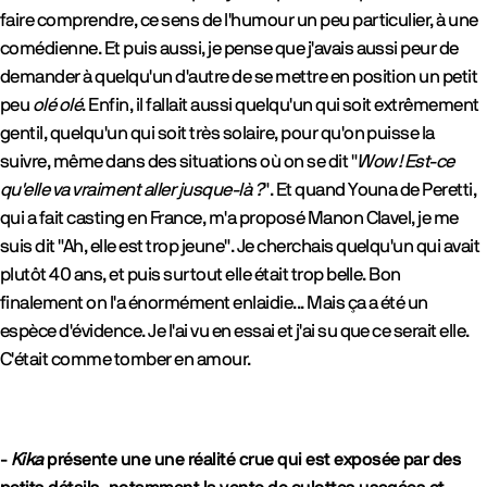
faire comprendre, ce sens de l'humour un peu particulier, à une
comédienne. Et puis aussi, je pense que j'avais aussi peur de
demander à quelqu'un d'autre de se mettre en position un petit
peu
olé olé
. Enfin, il fallait aussi quelqu'un qui soit extrêmement
gentil, quelqu'un qui soit très solaire, pour qu'on puisse la
suivre, même dans des situations où on se dit "
Wow !
Est-ce
qu'elle va vraiment aller jusque-là ?
". Et quand Youna de Peretti,
qui a fait casting en France, m'a proposé Manon Clavel, je me
suis dit "Ah, elle est trop jeune". Je cherchais quelqu'un qui avait
plutôt 40 ans, et puis surtout elle était trop belle. Bon
finalement on l'a énormément enlaidie... Mais ça a été un
espèce d'évidence. Je l'ai vu en essai et j'ai su que ce serait elle.
C'était comme tomber en amour.
-
Kika
présente une une réalité crue qui est exposée par des