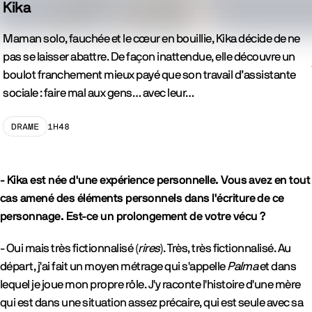
Kika
Maman solo, fauchée et le cœur en bouillie, Kika décide de ne
pas se laisser abattre. De façon inattendue, elle découvre un
 précédent
boulot franchement mieux payé que son travail d’assistante
sociale : faire mal aux gens… avec leur…
Genre
1H48
DRAME
Durée
- Kika est née d'une expérience personnelle. Vous avez en tout
cas amené des éléments personnels dans l'écriture de ce
personnage. Est-ce un prolongement de votre vécu ?
- Oui mais très fictionnalisé (
rires
). Très, très fictionnalisé. Au
départ, j'ai fait un moyen métrage qui s'appelle
Palma
et dans
lequel je joue mon propre rôle. J'y raconte l'histoire d'une mère
qui est dans une situation assez précaire, qui est seule avec sa