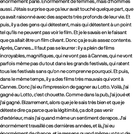
énormément parlé. Énormément de femmes, mais d'hommes
aussi. J'étais surprise que ça leur avait touché quelque part, que
ça avait raisonné avec des aspects très profonds de leur vie. Et
puis, il y a des gens qui détestent, mais qui détestent à un point
tel qu'ils ne peuvent pas voir le film. Et je le savais en le faisant
que ça allait être un film clivant. Donc ça je suis assez contente.
Après, Cannes... Il faut pas se leurrer : il y a plein de films
incroyables, magnifiques, qui ne vont pas à Cannes, qui ne vont
parfois même pas du tout dans les grands festivals, qui ratent
tous les festivals sans qu'on ne comprenne pourquoi. Et puis,
dans le même temps, il y a des films très mauvais qui vont à
Cannes. Donc j'ai eu l'impression de gagner au Lotto. Voilà, j'ai
gagné au Lotto, c'est chouette. Comme dans la pub, j'ai joué et
j'ai gagné. Bizarrement, alors que je le sais très bien et que je
déteste dire ça parce que la légitimité, ça doit pas venir
d'extérieur, mais j'ai quand même un sentiment de repos. J'ai
énormément travaillé ces dernières années, et là, j'ai eu
énormément de chance, et je ressens quand même un truc de