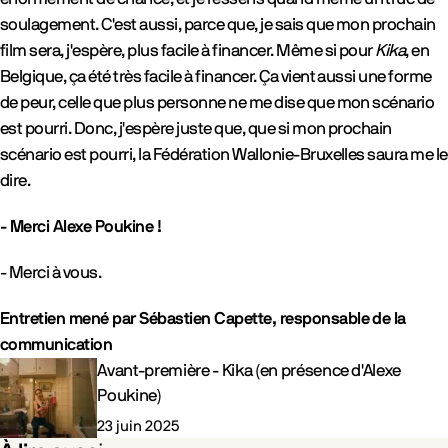
soulagement. C'est aussi, parce que, je sais que mon prochain
film sera, j'espère, plus facile à financer. Même si pour
Kika
, en
Belgique, ça été très facile à financer. Ça vient aussi une forme
de peur, celle que plus personne ne me dise que mon scénario
est pourri. Donc, j'espère juste que, que si mon prochain
scénario est pourri, la Fédération Wallonie-Bruxelles saura me le
dire.
- Merci Alexe Poukine !
- Merci à vous.
Entretien mené par Sébastien Capette, responsable de la
communication
Evénements
Avant-première - Kika (en présence d'Alexe
Poukine)
23 juin 2025