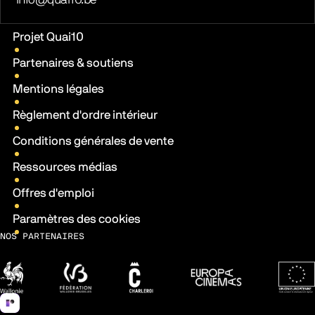
Liens pratiques
Projet Quai10
Partenaires & soutiens
Mentions légales
Règlement d'ordre intérieur
Conditions générales de vente
Ressources médias
Offres d'emploi
Paramètres des cookies
NOS PARTENAIRES
Wallonie
Fédération Wallonie-Bruxelles
Ville de Charleroi
Europa Cinemas
Fonds 