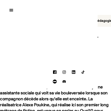
Quai10
MENU
Cinéma
Jeu vidéo
Brasserie
Pédagogi
BLOG
Alexe Poukine : "J'ai hésité à jouer
moi-même le rôle"
CINÉMA
18 JUIN 2025
Facebook
Instagram
LinkedIn
TikTok
PARTAGER
Présenté en sélection à la Semaine de la Critique du
Facebook
LinkedIn
Letterboxd
Discord
Festival de Cannes 2025,
Kika
met en scène une jeune
assistante sociale qui voit sa vie bouleversée lorsque son
compagnon décède alors qu'elle est enceinte. La
réalisatrice Alexe Poukine, qui réalise ici son premier long