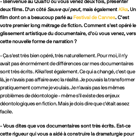
- Bienvenue au Quai10 où vous venez deux fois, présenter
deux films. D'un côté
Sauve qui peut
, mais également
Kika
.
Un
film dont on a beaucoup parlé au
Festival de Cannes
. C'est
votre premier long métrage de fiction. Comment s'est opéré le
glissement artistique du documentaire, d'où vous venez, vers
cette nouvelle forme de narration ?
- Ça s'est très bien opéré, très naturellement. Pour moi, il n'y
avait pas énormément de différences car mes documentaires
sont très écrits.
Kika
l'est également. Ce qui a changé, c'est que
là, je n'avais pas affaire avec la réalité. Je pouvais la transformer
pratiquement comme je voulais. Je n'avais pas les mêmes
problèmes de déontologie - même s'il existe des enjeux
déontologiques en fiction. Mais je dois dire que c'était assez
facile.
- Vous dites que vos documentaires sont très écrits. Est-ce
cette rigueur qui vous a aidé à construire la dramaturgie pour