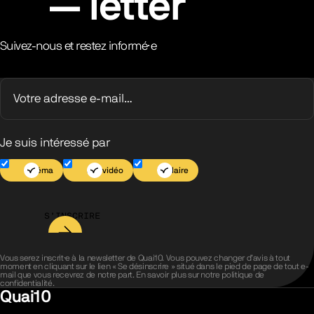
letter
Suivez-nous et restez informé·e
Je suis intéressé par
Cinéma
Jeu vidéo
Scolaire
S’INSCRIRE
Vous serez inscrit·e à la newsletter de Quai10. Vous pouvez changer d’avis à tout
moment en cliquant sur le lien « Se désinscrire » situé dans le pied de page de tout e-
mail que vous recevrez de notre part. En savoir plus sur notre
politique de
confidentialité
.
Quai10