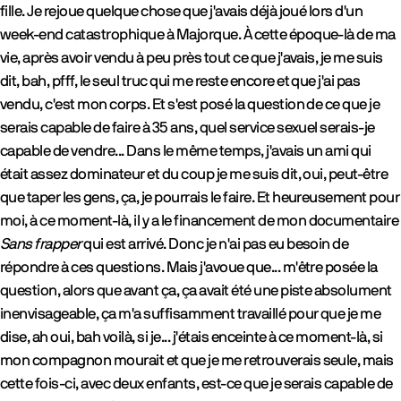
fille. Je rejoue quelque chose que j'avais déjà joué lors d'un
week-end catastrophique à Majorque. À cette époque-là de ma
vie, après avoir vendu à peu près tout ce que j'avais, je me suis
dit, bah, pfff, le seul truc qui me reste encore et que j'ai pas
vendu, c'est mon corps. Et s'est posé la question de ce que je
serais capable de faire à 35 ans, quel service sexuel serais-je
capable de vendre... Dans le même temps, j'avais un ami qui
était assez dominateur et du coup je me suis dit, oui, peut-être
que taper les gens, ça, je pourrais le faire. Et heureusement pour
moi, à ce moment-là, il y a le financement de mon documentaire
Sans frapper
qui est arrivé. Donc je n'ai pas eu besoin de
répondre à ces questions. Mais j'avoue que... m'être posée la
question, alors que avant ça, ça avait été une piste absolument
inenvisageable, ça m'a suffisamment travaillé pour que je me
dise, ah oui, bah voilà, si je... j'étais enceinte à ce moment-là, si
mon compagnon mourait et que je me retrouverais seule, mais
cette fois-ci, avec deux enfants, est-ce que je serais capable de