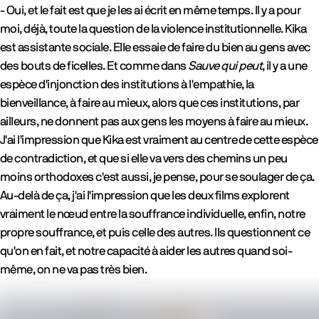
- Oui, et le fait est que je les ai écrit en même temps. Il y a pour
moi, déjà, toute la question de la violence institutionnelle. Kika
est assistante sociale. Elle essaie de faire du bien au gens avec
des bouts de ficelles. Et comme dans
Sauve qui peut
, il y a une
espèce d'injonction des institutions à l'empathie, la
bienveillance, à faire au mieux, alors que ces institutions, par
ailleurs, ne donnent pas aux gens les moyens à faire au mieux.
J'ai l'impression que Kika est vraiment au centre de cette espèce
de contradiction, et que si elle va vers des chemins un peu
moins orthodoxes c'est aussi, je pense, pour se soulager de ça.
Au-delà de ça, j'ai l'impression que les deux films explorent
vraiment le nœud entre la souffrance individuelle, enfin, notre
propre souffrance, et puis celle des autres. Ils questionnent ce
qu'on en fait, et notre capacité à aider les autres quand soi-
même, on ne va pas très bien.
Films