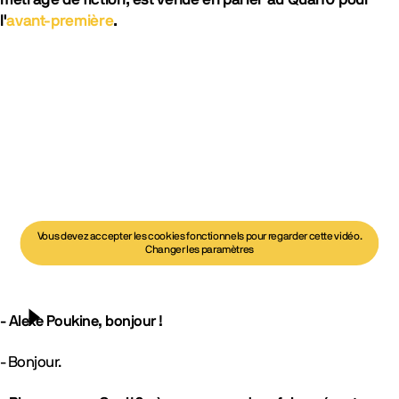
métrage de fiction, est venue en parler au Quai10 pour
l'
avant-première
.
Vous devez accepter les cookies fonctionnels pour regarder cette vidéo.
Changer les paramètres
- Alexe Poukine, bonjour !
Lancer la vidéo
- Bonjour.