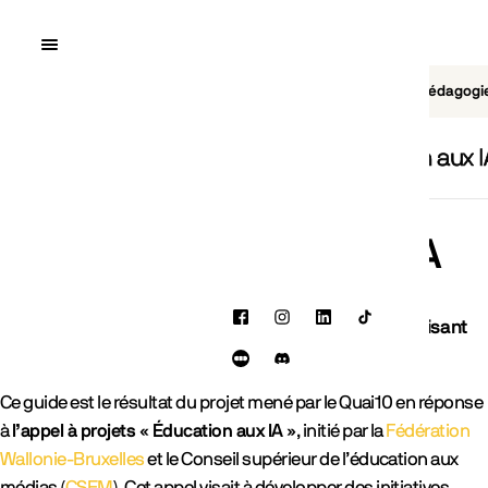
Quai10
MENU
Cinéma
Jeu vidéo
Brasserie
Pédagogi
gogie
Cinéma
Jeux vidéo
Guide d'éducation aux I
Guide d'éducation aux IA
Facebook
Instagram
LinkedIn
TikTok
Créer une histoire interactive qui parle de l’IA en utilisant
l’IA
Letterboxd
Discord
Ce guide est le résultat du projet mené par le Quai10 en réponse
à
l’appel à projets « Éducation aux IA »
, initié par la
Fédération
Wallonie-Bruxelles
et le Conseil supérieur de l’éducation aux
médias (
CSEM
). Cet appel visait à développer des initiatives