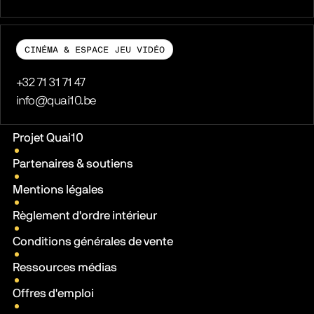
CINÉMA & ESPACE JEU VIDÉO
Téléphone
+32 71 31 71 47
E-mail
info@quai10.be
Liens pratiques
Projet Quai10
Partenaires & soutiens
Mentions légales
Règlement d'ordre intérieur
Conditions générales de vente
Ressources médias
Offres d'emploi