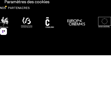
Paramètres des cookies
NOS PARTENAIRES
Wallonie
Fédération Wallonie-Bruxelles
Ville de Charleroi
Europa Cinemas
Fonds 