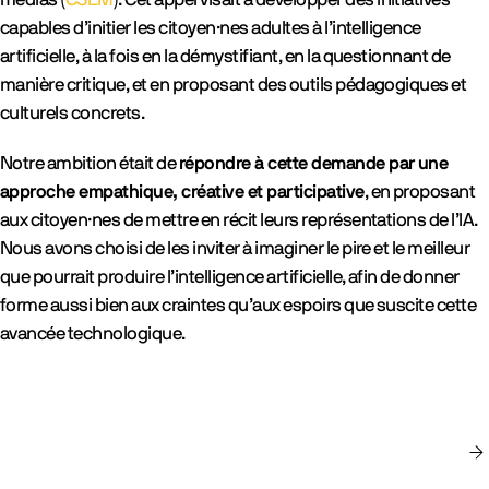
capables d’initier les citoyen·nes adultes à l’intelligence
artificielle, à la fois en la démystifiant, en la questionnant de
manière critique, et en proposant des outils pédagogiques et
culturels concrets.
Notre ambition était de
répondre à cette demande par une
approche empathique, créative et participative
, en proposant
aux citoyen·nes de mettre en récit leurs représentations de l’IA.
Nous avons choisi de les inviter à imaginer le pire et le meilleur
que pourrait produire l’intelligence artificielle, afin de donner
forme aussi bien aux craintes qu’aux espoirs que suscite cette
avancée technologique.
gallery
rev_cover
n