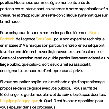
publics
. Nous nous sommes également entourés de
partenaires et intervenant·es externes à notre organisation afin
d'assurer et d'appliquer une réflexion critique systématique sur
la méthode.
Pour cela, nous tenons à remercier particulièrement
Naïm
Baddich
, de l'agence
Saru Saru
, pour son expertise technique
en matière d'IA ainsi que son parcours entrepreneurial qui ont
favorisé une démarche avertie, innovante et professionnelle.
Cette collaboration rend ce guide particulièrement adapté à un
large public
, que celui-ci soit issu du milieu associatif,
enseignant, ou encore de l'entrepreneuriat privé.
Si vous souhaitez appliquer la méthodologie d’apprentissage
proposée dans ce guide avec vos publics, il vous suffit de
télécharger le guide modulaire et de suivre les étapes décrites.
L’équipe pédagogique
du Quai10 est à votre disposition pour
vous épauler dans ce processus.