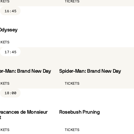
CKETS
TICKETS
16:45
Odyssey
ST.FR
CKETS
17:45
er-Man: Brand New Day
Spider-Man: Brand New Day
VO.ST.FR
CKETS
TICKETS
18:00
vacances de Monsieur
Rosebush Pruning
CÔTÉ PARC
VO.ST.FR
t
CKETS
TICKETS