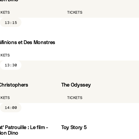
CKETS
TICKETS
13:15
Minions et Des Monstres
CKETS
13:30
Christophers
The Odyssey
ST.FR
CÔTÉ PARC
VO.ST.FR
CKETS
TICKETS
14:00
t' Patrouille : Le film -
Toy Story 5
VF
ion Dino