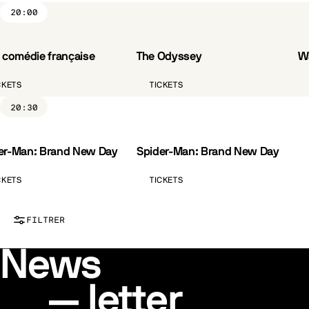
20:00
a comédie française
The Odyssey
Wa
VO.ST.FR
CKETS
TICKETS
20:30
er-Man: Brand New Day
Spider-Man: Brand New Day
VO.ST.FR
CKETS
TICKETS
FILTRER
News
letter