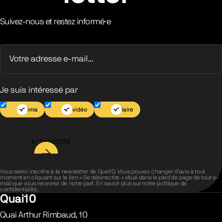
Suivez-nous et restez informé·e
Je suis intéressé par
Cinéma
Jeu vidéo
Scolaire
S’INSCRIRE
Vous serez inscrit·e à la newsletter de Quai10. Vous pouvez changer d’avis à tout
moment en cliquant sur le lien « Se désinscrire » situé dans le pied de page de tout e-
mail que vous recevrez de notre part. En savoir plus sur notre
politique de
confidentialité
.
Quai10
Quai Arthur Rimbaud, 10