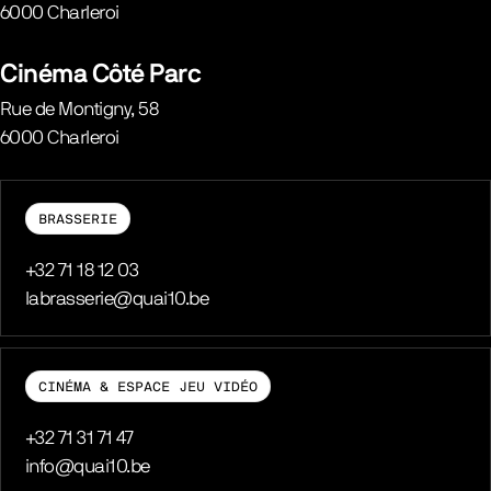
6000
Charleroi
Belgique
Cinéma Côté Parc
Rue de Montigny, 58
6000
Charleroi
Belgique
BRASSERIE
Téléphone
+32 71 18 12 03
E-mail
labrasserie@quai10.be
CINÉMA & ESPACE JEU VIDÉO
Téléphone
+32 71 31 71 47
E-mail
info@quai10.be