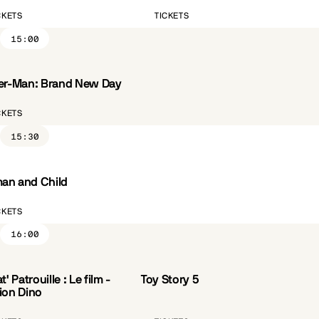
CKETS
TICKETS
15:00
er-Man: Brand New Day
CKETS
15:30
n and Child
ST.FR
CÔTÉ PARC
CKETS
16:00
t' Patrouille : Le film -
Toy Story 5
VF
ion Dino