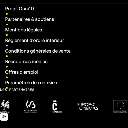
Liens pratiques
Projet Quai10
Partenaires & soutiens
Mentions légales
Règlement d'ordre intérieur
Conditions générales de vente
Ressources médias
Offres d'emploi
Paramètres des cookies
NOS PARTENAIRES
Wallonie
Fédération Wallonie-Bruxelles
Ville de Charleroi
Europa Cinemas
Fonds 