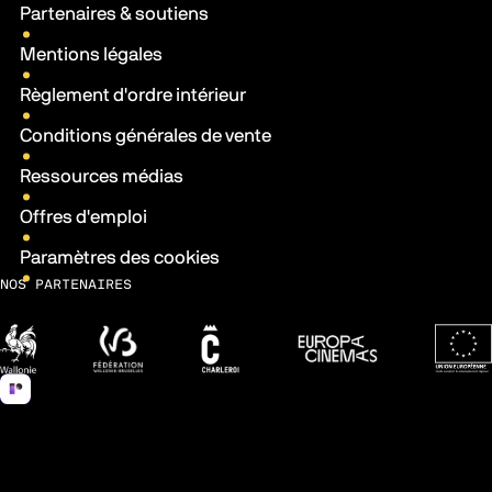
Partenaires & soutiens
Mentions légales
Règlement d'ordre intérieur
Conditions générales de vente
Ressources médias
Offres d'emploi
Paramètres des cookies
NOS PARTENAIRES
Wallonie
Fédération Wallonie-Bruxelles
Ville de Charleroi
Europa Cinemas
Fonds 