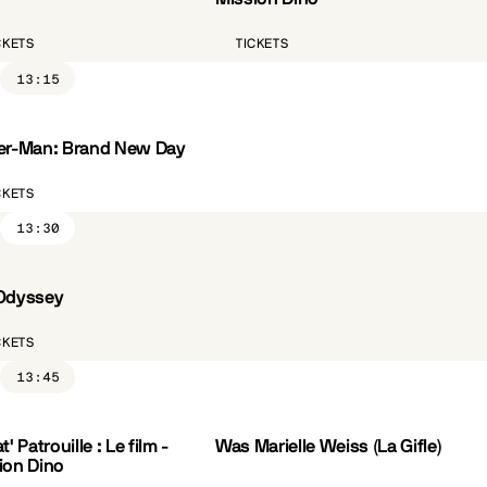
CKETS
TICKETS
13:15
er-Man: Brand New Day
CKETS
13:30
Odyssey
ST.FR
CKETS
13:45
t' Patrouille : Le film -
Was Marielle Weiss (La Gifle)
VO.ST.FR
CÔTÉ PARC
ion Dino