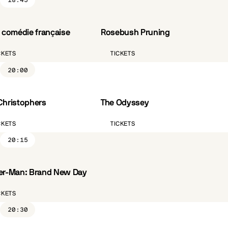
18:45
a comédie française
Rosebush Pruning
VO.ST.FR
CKETS
TICKETS
20:00
Christophers
The Odyssey
ST.FR
CÔTÉ PARC
VO.ST.FR
CKETS
TICKETS
20:15
er-Man: Brand New Day
ST.FR
CKETS
20:30