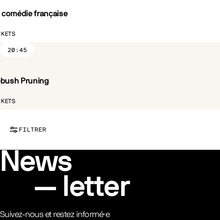
a comédie française
CKETS
20:45
bush Pruning
ST.FR
CKETS
FILTRER
News
letter
Suivez-nous et restez informé·e