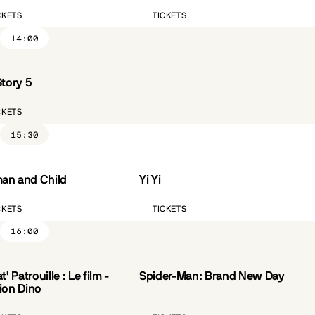
CKETS
TICKETS
14:00
Story 5
CKETS
15:30
n and Child
Yi Yi
ST.FR
CÔTÉ PARC
VO.ST.FR
CKETS
TICKETS
16:00
t' Patrouille : Le film -
Spider-Man: Brand New Day
VO.ST.FR
ion Dino