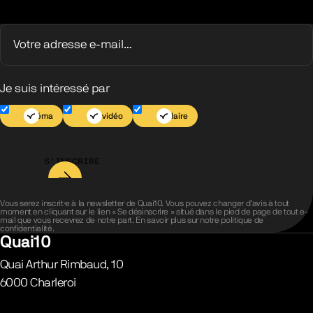
Je suis intéressé par
Cinéma
Jeu vidéo
Scolaire
S’INSCRIRE
Vous serez inscrit·e à la newsletter de Quai10. Vous pouvez changer d’avis à tout
moment en cliquant sur le lien « Se désinscrire » situé dans le pied de page de tout e-
mail que vous recevrez de notre part. En savoir plus sur notre
politique de
confidentialité
.
Quai10
Quai Arthur Rimbaud, 10
6000
Charleroi
Belgique