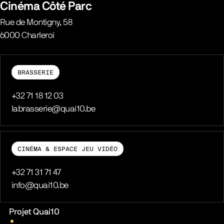
Cinéma Côté Parc
Rue de Montigny, 58
6000
Charleroi
Belgique
BRASSERIE
Téléphone
+32 71 18 12 03
E-mail
labrasserie@quai10.be
CINÉMA & ESPACE JEU VIDÉO
Téléphone
+32 71 31 71 47
E-mail
info@quai10.be
Liens pratiques
Projet Quai10