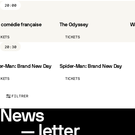
20:00
a comédie française
The Odyssey
Wa
VO.ST.FR
CKETS
TICKETS
20:30
er-Man: Brand New Day
Spider-Man: Brand New Day
VO.ST.FR
CKETS
TICKETS
FILTRER
News
letter