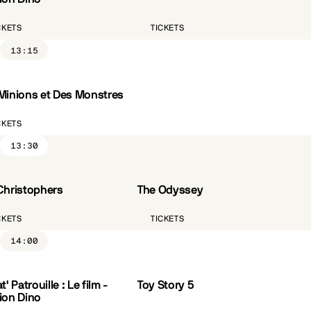
CKETS
TICKETS
13:15
Minions et Des Monstres
CKETS
13:30
Christophers
The Odyssey
ST.FR
CÔTÉ PARC
VO.ST.FR
CKETS
TICKETS
14:00
t' Patrouille : Le film -
Toy Story 5
VF
ion Dino