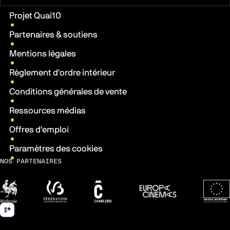
Liens pratiques
Projet Quai10
Partenaires & soutiens
Mentions légales
Règlement d'ordre intérieur
Conditions générales de vente
Ressources médias
Offres d'emploi
Paramètres des cookies
NOS PARTENAIRES
Wallonie
Fédération Wallonie-Bruxelles
Ville de Charleroi
Europa Cinemas
Fonds 