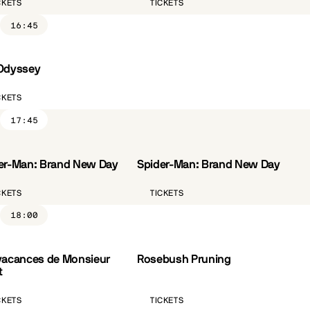
CKETS
TICKETS
16:45
Odyssey
ST.FR
CKETS
17:45
er-Man: Brand New Day
Spider-Man: Brand New Day
VO.ST.FR
CKETS
TICKETS
18:00
vacances de Monsieur
Rosebush Pruning
CÔTÉ PARC
VO.ST.FR
t
CKETS
TICKETS