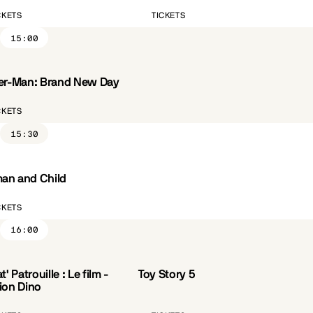
CKETS
TICKETS
15:00
er-Man: Brand New Day
CKETS
15:30
n and Child
ST.FR
CÔTÉ PARC
CKETS
16:00
t' Patrouille : Le film -
Toy Story 5
VF
ion Dino