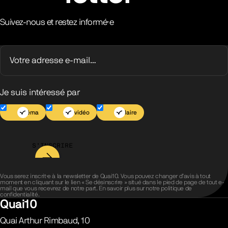
Suivez-nous et restez informé·e
Je suis intéressé par
Cinéma
Jeu vidéo
Scolaire
S’INSCRIRE
Vous serez inscrit·e à la newsletter de Quai10. Vous pouvez changer d’avis à tout
moment en cliquant sur le lien « Se désinscrire » situé dans le pied de page de tout e-
mail que vous recevrez de notre part. En savoir plus sur notre
politique de
confidentialité
.
Quai10
Quai Arthur Rimbaud, 10