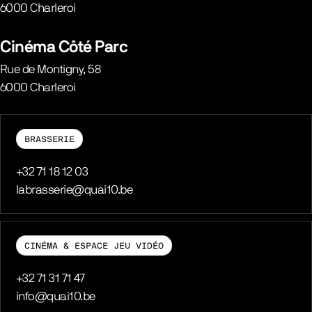
6000
Charleroi
Belgique
Cinéma Côté Parc
Rue de Montigny, 58
6000
Charleroi
Belgique
BRASSERIE
Téléphone
+32 71 18 12 03
E-mail
labrasserie@quai10.be
CINÉMA & ESPACE JEU VIDÉO
Téléphone
+32 71 31 71 47
E-mail
info@quai10.be