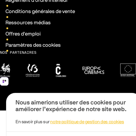
Règlement d'ordre intérieur
Conditions générales de vente
Ressources médias
Offres d'emploi
Paramètres des cookies
NOS PARTENAIRES
Wallonie
Fédération Wallonie-Bruxelles
Ville de Charleroi
Europa Cinemas
Fonds 
Nous aimerions utiliser des cookies pour
améliorer l’expérience de notre site web.
En savoir plus sur
notre politique de gestion des cookies