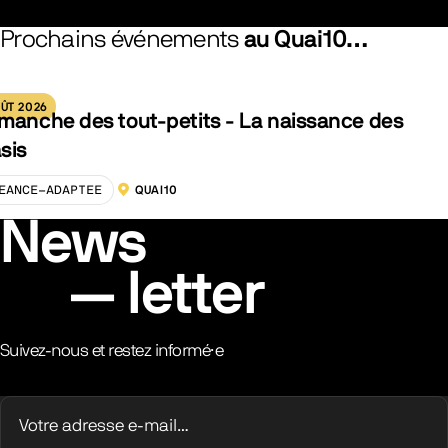
Prochains événements
au Quai10…
ÛT 2026
manche des tout-petits - La naissance des
sis
EANCE-ADAPTEE
QUAI10
LOCALISATION :
News
letter
Suivez-nous et restez informé·e