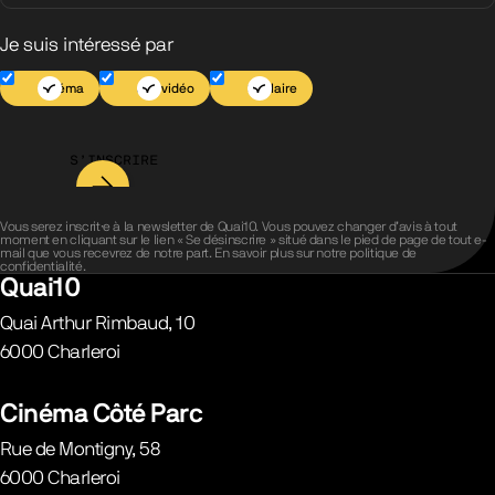
Je suis intéressé par
Cinéma
Jeu vidéo
Scolaire
S’INSCRIRE
Vous serez inscrit·e à la newsletter de Quai10. Vous pouvez changer d’avis à tout
moment en cliquant sur le lien « Se désinscrire » situé dans le pied de page de tout e-
mail que vous recevrez de notre part. En savoir plus sur notre
politique de
confidentialité
.
Quai10
Quai Arthur Rimbaud, 10
6000
Charleroi
Belgique
Cinéma Côté Parc
Rue de Montigny, 58
6000
Charleroi