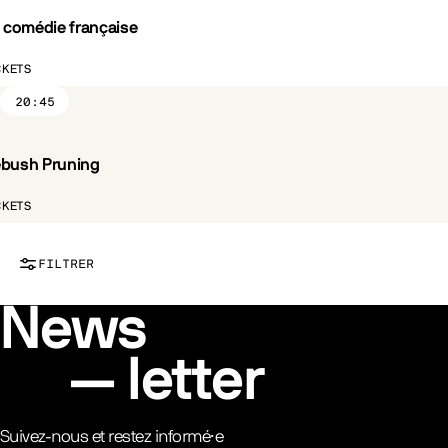
a comédie française
CKETS
20:45
bush Pruning
ST.FR
CKETS
FILTRER
News
letter
Suivez-nous et restez informé·e