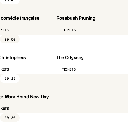
18:45
a comédie française
Rosebush Pruning
VO.ST.FR
CKETS
TICKETS
20:00
Christophers
The Odyssey
ST.FR
CÔTÉ PARC
VO.ST.FR
CKETS
TICKETS
20:15
er-Man: Brand New Day
ST.FR
CKETS
20:30