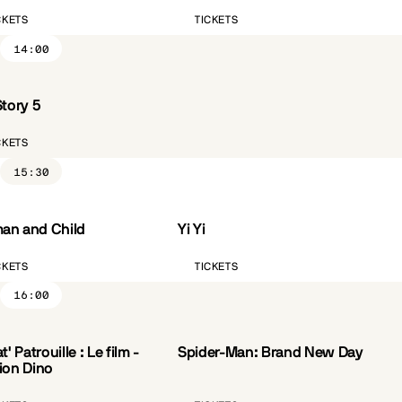
CKETS
TICKETS
14:00
Story 5
CKETS
15:30
n and Child
Yi Yi
ST.FR
CÔTÉ PARC
VO.ST.FR
CKETS
TICKETS
16:00
t' Patrouille : Le film -
Spider-Man: Brand New Day
VO.ST.FR
ion Dino