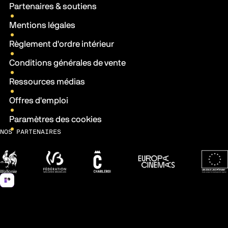
Partenaires & soutiens
Mentions légales
Règlement d'ordre intérieur
Conditions générales de vente
Ressources médias
Offres d'emploi
Paramètres des cookies
NOS PARTENAIRES
Wallonie
Fédération Wallonie-Bruxelles
Ville de Charleroi
Europa Cinemas
Fonds 