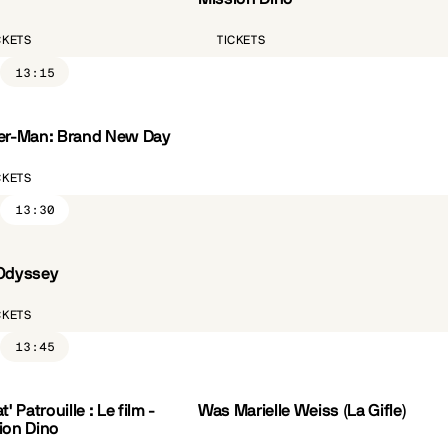
CKETS
TICKETS
13:15
er-Man: Brand New Day
CKETS
13:30
Odyssey
ST.FR
CKETS
13:45
t' Patrouille : Le film -
Was Marielle Weiss (La Gifle)
VO.ST.FR
CÔTÉ PARC
ion Dino