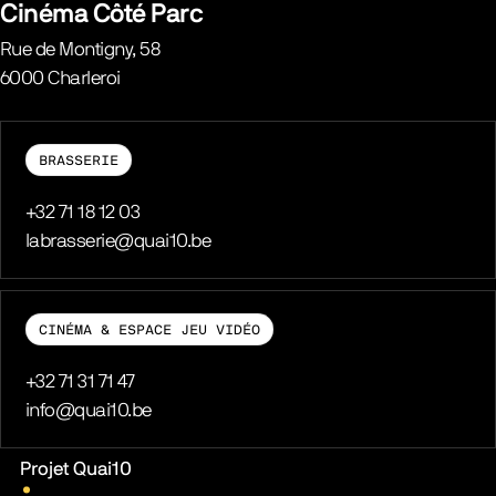
Cinéma Côté Parc
Rue de Montigny, 58
6000
Charleroi
Belgique
BRASSERIE
Téléphone
+32 71 18 12 03
E-mail
labrasserie@quai10.be
CINÉMA & ESPACE JEU VIDÉO
Téléphone
+32 71 31 71 47
E-mail
info@quai10.be
Liens pratiques
Projet Quai10