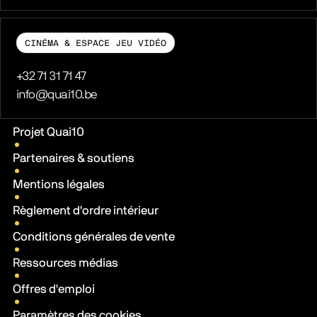
CINÉMA & ESPACE JEU VIDÉO
Téléphone
+32 71 31 71 47
E-mail
info@quai10.be
Liens pratiques
Projet Quai10
Partenaires & soutiens
Mentions légales
Règlement d'ordre intérieur
Conditions générales de vente
Ressources médias
Offres d'emploi
Paramètres des cookies