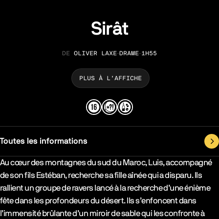
Sirât
OLIVER LAXE
DRAME
1H55
RÉALISATION
GENRE
DURÉE
PLUS À L’AFFICHE
Toutes les informations
Synopsys & Casting
Au cœur des montagnes du sud du Maroc, Luis, accompagné
de son fils Estéban, recherche sa fille aînée qui a disparu. Ils
rallient un groupe de ravers lancé à la recherche d’une énième
fête dans les profondeurs du désert. Ils s’enfoncent dans
l’immensité brûlante d’un miroir de sable qui les confronte à