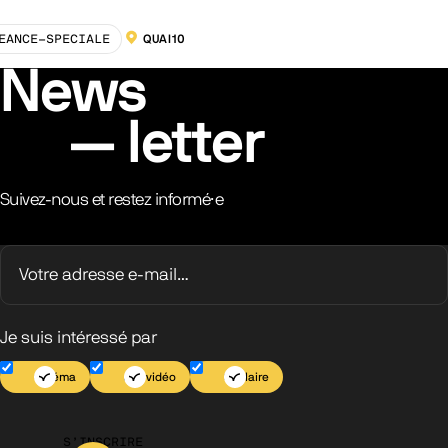
EANCE-SPECIALE
QUAI10
LOCALISATION :
News
letter
Suivez-nous et restez informé·e
Je suis intéressé par
Cinéma
Jeu vidéo
Scolaire
S’INSCRIRE