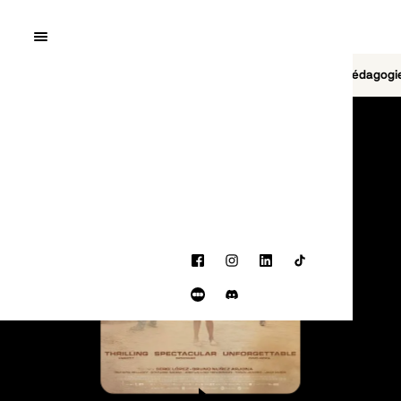
Quai10
MENU
Cinéma
Jeu vidéo
Brasserie
Pédagogi
PROGRAMMATION
Facebook
Instagram
LinkedIn
TikTok
Letterboxd
Discord
BANDE-ANNONCE