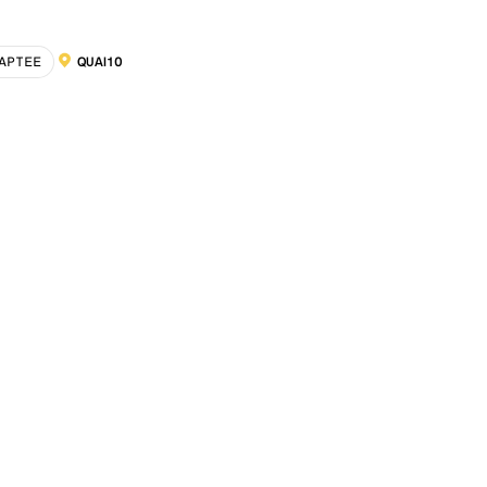
APTEE
QUAI10
LOCALISATION :