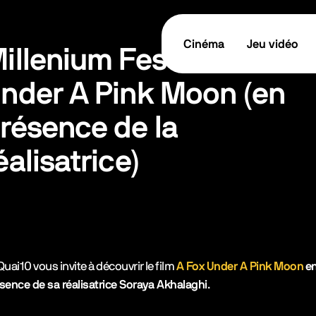
Cinéma
Jeu vidéo
illenium Festival - A Fo
nder A Pink Moon (en
résence de la
éalisatrice)
tes les informations
TICKET / RÉSERVER
cription de l’événement
Quai10 vous invite à découvrir le film
A Fox Under A Pink Moon
e
sence de sa réalisatrice Soraya Akhalaghi
.