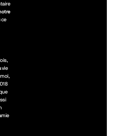
taire
TikTok
notre
Letter
 ce
s
Discor
ois,
 vie
 moi,
2018
ique
ssi
n
 amie