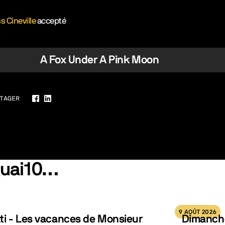
s Cineville
accepté
A Fox Under A Pink Moon
TAGER
Facebook
LinkedIn
Quai10…
9 AOÛT 2026
ti - Les vacances de Monsieur
Dimanche