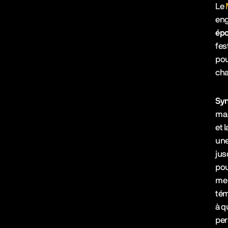
Le
eng
épo
fes
pou
ch
Syn
ma 
et 
une
jus
pou
me 
tém
à q
per