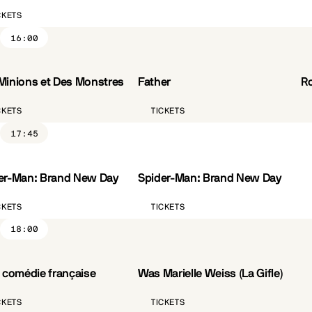
CKETS
16:00
Minions et Des Monstres
Father
R
VO.ST.FR
CÔTÉ PARC
CKETS
TICKETS
17:45
er-Man: Brand New Day
Spider-Man: Brand New Day
VO.ST.FR
CKETS
TICKETS
18:00
a comédie française
Was Marielle Weiss (La Gifle)
VO.ST.FR
CÔTÉ PARC
CKETS
TICKETS