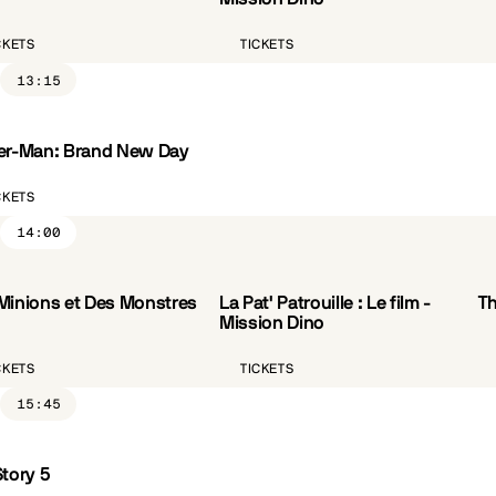
CKETS
TICKETS
13:15
er-Man: Brand New Day
CKETS
14:00
Minions et Des Monstres
La Pat' Patrouille : Le film -
Th
VF
Mission Dino
CKETS
TICKETS
15:45
Story 5