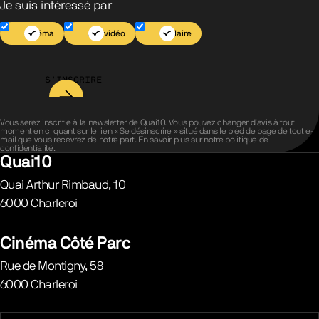
Je suis intéressé par
Cinéma
Jeu vidéo
Scolaire
S’INSCRIRE
Vous serez inscrit·e à la newsletter de Quai10. Vous pouvez changer d’avis à tout
moment en cliquant sur le lien « Se désinscrire » situé dans le pied de page de tout e-
mail que vous recevrez de notre part. En savoir plus sur notre
politique de
confidentialité
.
Quai10
Quai Arthur Rimbaud, 10
6000
Charleroi
Belgique
Cinéma Côté Parc
Rue de Montigny, 58
6000
Charleroi
Belgique