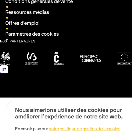
Conditions générales de vente
Ressources médias
Offres d'emploi
Paramètres des cookies
NOS PARTENAIRES
Wallonie
Fédération Wallonie-Bruxelles
Ville de Charleroi
Europa Cinemas
Fonds 
Nous aimerions utiliser des cookies pour
améliorer l’expérience de notre site web.
En savoir plus sur
notre politique de gestion des cookies