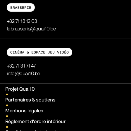
BRASSERIE
Téléphone
+32 71 18 12 03
E-mail
labrasserie@quai10.be
CINÉMA & ESPACE JEU VIDÉO
Téléphone
+32 71 31 71 47
E-mail
info@quai10.be
Liens pratiques
Projet Quai10
Partenaires & soutiens
Mentions légales
Règlement d'ordre intérieur