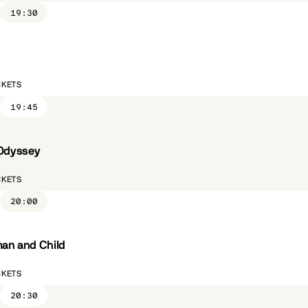
19:30
ST.FR
CKETS
19:45
Odyssey
ST.FR
CKETS
20:00
n and Child
ST.FR
CÔTÉ PARC
CKETS
20:30