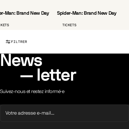
er-Man: Brand New Day
Spider-Man: Brand New Day
VO.ST.FR
CKETS
TICKETS
FILTRER
News
letter
Suivez-nous et restez informé·e